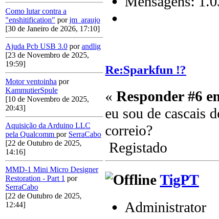
Mensagens: 1.0
Como lutar contra a
"enshitification"
por
jm_araujo
[30 de Janeiro de 2026, 17:10]
Ajuda Pcb USB 3.0
por
andlig
[23 de Novembro de 2025,
19:59]
Re:Sparkfun !?
Motor ventoinha
por
KammutierSpule
«
Responder #6 e
[10 de Novembro de 2025,
20:43]
eu sou de cascais d
Aquisição da Arduino LLC
correio?
pela Qualcomm
por
SerraCabo
[22 de Outubro de 2025,
Registado
14:16]
MMD-1 Mini Micro Designer
TigPT
Restoration - Part 1
por
SerraCabo
[22 de Outubro de 2025,
Administrator
12:44]