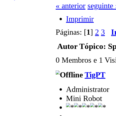
« anterior
seguinte 
Imprimir
Páginas: [
1
]
2
3
I
Autor
Tópico: Sp
0 Membros e 1 Visit
TigPT
Administrator
Mini Robot