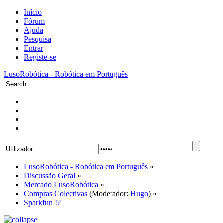
Início
Fórum
Ajuda
Pesquisa
Entrar
Registe-se
LusoRobótica - Robótica em Português
LusoRobótica - Robótica em Português
»
Discussão Geral
»
Mercado LusoRobótica
»
Compras Colectivas
(Moderador:
Hugo
) »
Sparkfun !?