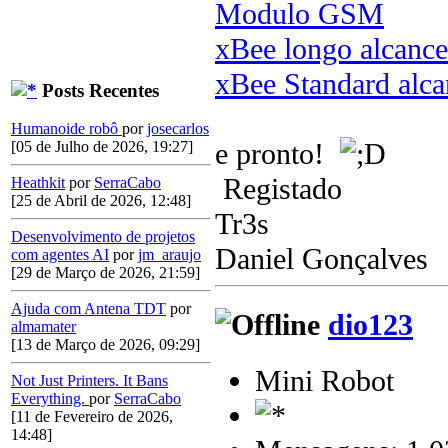
Modulo GSM
xBee longo alcanc
xBee Standard alc
Posts Recentes
Humanoide robô
por
josecarlos
e pronto!
[05 de Julho de 2026, 19:27]
Registado
Heathkit
por
SerraCabo
[25 de Abril de 2026, 12:48]
Tr3s
Desenvolvimento de projetos
Daniel Gonçalves
com agentes AI
por
jm_araujo
[29 de Março de 2026, 21:59]
Ajuda com Antena TDT
por
dio123
almamater
[13 de Março de 2026, 09:29]
Mini Robot
Not Just Printers. It Bans
Everything.
por
SerraCabo
[11 de Fevereiro de 2026,
14:48]