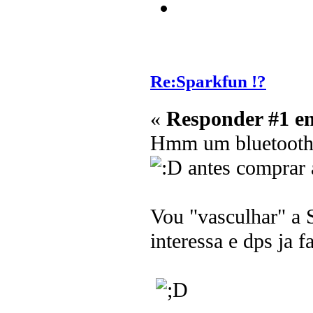
Re:Sparkfun !?
«
Responder #1 e
Hmm um bluetooth d
antes comprar a
Vou "vasculhar" a 
interessa e dps ja f