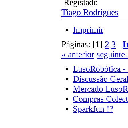
Registado
Tiago Rodrigues
Imprimir
Páginas: [
1
]
2
3
I
« anterior
seguinte 
LusoRobótica -
Discussão Gera
Mercado LusoR
Compras Colect
Sparkfun !?