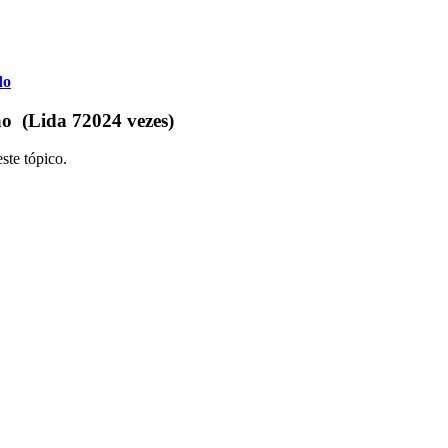
do
ão (Lida 72024 vezes)
ste tópico.