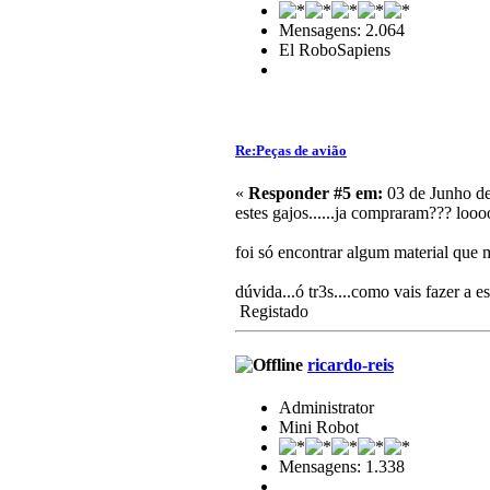
Mensagens: 2.064
El RoboSapiens
Re:Peças de avião
«
Responder #5 em:
03 de Junho de
estes gajos......ja compraram??? loo
foi só encontrar algum material que
dúvida...ó tr3s....como vais fazer a
Registado
ricardo-reis
Administrator
Mini Robot
Mensagens: 1.338