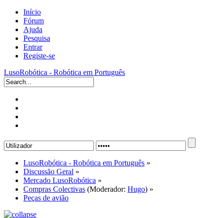
Início
Fórum
Ajuda
Pesquisa
Entrar
Registe-se
LusoRobótica - Robótica em Português
LusoRobótica - Robótica em Português
»
Discussão Geral
»
Mercado LusoRobótica
»
Compras Colectivas
(Moderador:
Hugo
) »
Peças de avião