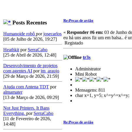
Re:Peças de avião
Posts Recentes
«
Responder #6 em:
03 de Junho de
Humanoide robô
por
josecarlos
eu há uns anos fiz um em balsa.. é um
[05 de Julho de 2026, 19:27]
Registado
Heathkit
por
SerraCabo
[25 de Abril de 2026, 12:48]
tr3s
Desenvolvimento de projetos
Administrator
com agentes AI
por
jm_araujo
Mini Robot
[29 de Março de 2026, 21:59]
Ajuda com Antena TDT
por
Mensagens: 811
almamater
char x=1, y=5; x^=y^=x^=y;
[13 de Março de 2026, 09:29]
Not Just Printers. It Bans
Everything.
por
SerraCabo
[11 de Fevereiro de 2026,
Re:Peças de avião
14:48]