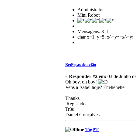
Administrator
Mini Robot
Mensagens: 811
char x=1, y=5; x^=y^=x^=y;
Re:Peças de avião
«
Responder #2 em:
03 de Junho de
Oh boy, oh boy!
Vens a Isabel hoje? Ehehehehe
Thanks
Registado
Tr3s
Daniel Gonçalves
TigPT