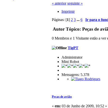
« anterior
seguinte »
Imprimir
Páginas: [
1
]
2
3
...
6
Ir para o fun
Autor
Tópico: Peças de avi
0 Membros e 1 Visitante estão a ver e
TigPT
Administrator
Mini Robot
Mensagens: 5.378
Peças de avião
«
em:
03 de Junho de 2009, 10:52 »