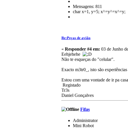
Mensagens: 811
char x=1, y=5; x^=y^=x^=y;
Re:Peças de avião
«
Responder #4 em:
03 de Junho de
Eehjehehe
Não te esqueças do "celular".
Exacto m3tr0_, isto são experiências
Estou com uma vontade de ir pa casa
Registado
Tr3s
Daniel Gonçalves
Fifas
Administrator
Mini Robot