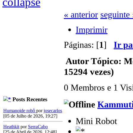
« anterior
seguinte 
Imprimir
Páginas: [
1
]
Ir p
Autor
Tópico: Mo
15294 vezes)
0 Membros e 1 Visit
Posts Recentes
Kammuti
Humanoide robô
por
josecarlos
[05 de Julho de 2026, 19:27]
Mini Robot
Heathkit
por
SerraCabo
[25 de Abril de 2026, 12:48]