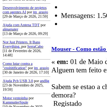
Desenvolvimento de projetos
com agentes AI
por
jm_araujo
Mensagens: 1.5
[29 de Março de 2026, 21:59]
Ajuda com Antena TDT
por
almamater
[13 de Março de 2026, 09:29]
Not Just Printers. It Bans
Everything.
por
SerraCabo
Mouser - Como estão 
[11 de Fevereiro de 2026,
14:48]
«
em:
01 de Maio d
Como lutar contra a
Alguem tem feito 
"enshitification"
por
jm_araujo
[30 de Janeiro de 2026, 17:10]
Ajuda Pcb USB 3.0
por
andlig
Sabem se estao a 
[23 de Novembro de 2025,
19:59]
demora?
Motor ventoinha
por
Registado
KammutierSpule
[10 de Novembro de 2025,