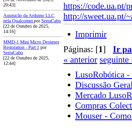
https://code.ua.pt/p
20:43]
http://sweet.ua.pt/
Aquisição da Arduino LLC
pela Qualcomm
por
SerraCabo
[22 de Outubro de 2025,
14:16]
Imprimir
MMD-1 Mini Micro Designer
Páginas: [
1
]
Ir pa
Restoration - Part 1
por
SerraCabo
« anterior
seguinte 
[22 de Outubro de 2025,
12:44]
LusoRobótica -
Discussão Gera
Mercado LusoR
Compras Colect
Mouser - Como 