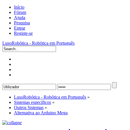
Início
Fórum
Ajuda
Pesquisa
Entrar
Registe-se
LusoRobótica - Robótica em Português
LusoRobótica - Robótica em Português
»
Sistemas específicos
»
Outros Sistemas
»
Alternativa ao Arduino Mega