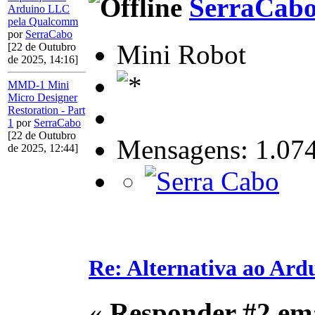
SerraCab
Arduino LLC
pela Qualcomm
por
SerraCabo
Mini Robot
[22 de Outubro
de 2025, 14:16]
MMD-1 Mini
Micro Designer
Restoration - Part
1
por
SerraCabo
[22 de Outubro
Mensagens: 1.07
de 2025, 12:44]
Re: Alternativa ao Ar
«
Responder #2 em