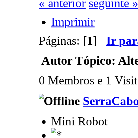
« anterior
seguinte 
Imprimir
Páginas: [
1
]
Ir pa
Autor
Tópico: Alt
0 Membros e 1 Visita
SerraCab
Mini Robot