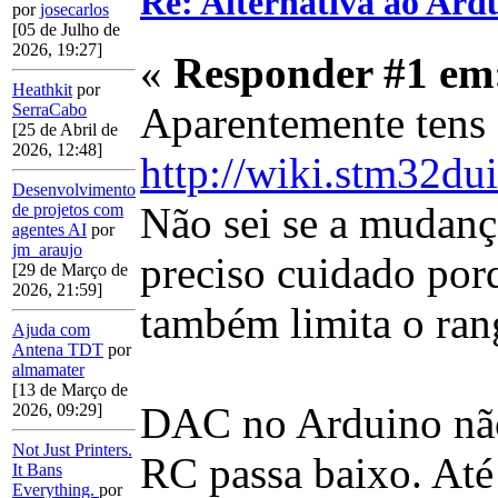
Re: Alternativa ao Ar
por
josecarlos
[05 de Julho de
2026, 19:27]
«
Responder #1 em
Heathkit
por
Aparentemente tens
SerraCabo
[25 de Abril de
2026, 12:48]
http://wiki.stm32d
Desenvolvimento
Não sei se a mudança
de projetos com
agentes AI
por
jm_araujo
preciso cuidado por
[29 de Março de
2026, 21:59]
também limita o ran
Ajuda com
Antena TDT
por
almamater
[13 de Março de
DAC no Arduino não
2026, 09:29]
Not Just Printers.
RC passa baixo. Até
It Bans
Everything.
por