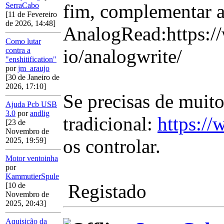
fim, complementar 
SerraCabo
[11 de Fevereiro
de 2026, 14:48]
AnalogRead:https://
Como lutar
io/analogwrite/
contra a
"enshitification"
por
jm_araujo
[30 de Janeiro de
2026, 17:10]
Se precisas de muit
Ajuda Pcb USB
3.0
por
andlig
tradicional:
https:/
[23 de
Novembro de
os controlar.
2025, 19:59]
Motor ventoinha
por
KammutierSpule
Registado
[10 de
Novembro de
2025, 20:43]
Aquisição da