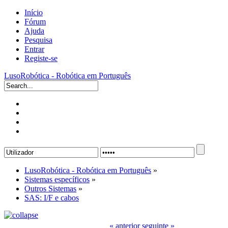
Início
Fórum
Ajuda
Pesquisa
Entrar
Registe-se
LusoRobótica - Robótica em Português
LusoRobótica - Robótica em Português
»
Sistemas específicos
»
Outros Sistemas
»
SAS: I/F e cabos
« anterior
seguinte »