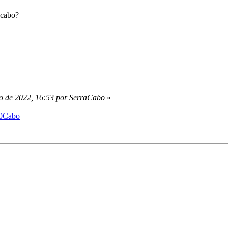
 cabo?
o de 2022, 16:53 por SerraCabo
»
%20Cabo