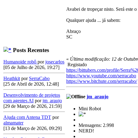
Avabei de tropeçar nisto. Será este o
Qualquer ajuda ... já sabem:
Abraço
SC
Posts Recentes
«
Última modificação: 12 de Outubr
Humanoide robô
por
josecarlos
Registado
[05 de Julho de 2026, 19:27]
https://bittubers.com/profile/Serra
https://www.youtube.com/serracabo
Heathkit
por
SerraCabo
https://www.bitchute.com/serracabo/
[25 de Abril de 2026, 12:48]
Desenvolvimento de projetos
jm_araujo
com agentes AI
por
jm_araujo
[29 de Março de 2026, 21:59]
Mini Robot
Ajuda com Antena TDT
por
almamater
Mensagens: 2.998
[13 de Março de 2026, 09:29]
NERD!