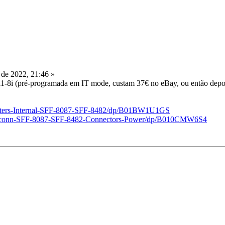
de 2022, 21:46 »
1-8i (pré-programada em IT mode, custam 37€ no eBay, ou então depois
tters-Internal-SFF-8087-SFF-8482/dp/B01BW1U1GS
Deconn-SFF-8087-SFF-8482-Connectors-Power/dp/B010CMW6S4