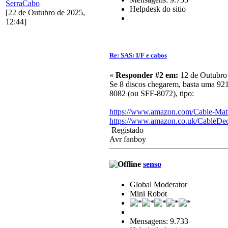
SerraCabo
Helpdesk do sitio
[22 de Outubro de 2025,
12:44]
Re: SAS: I/F e cabos
«
Responder #2 em:
12 de Outubro 
Se 8 discos chegarem, basta uma 921
8082 (ou SFF-8072), tipo:
https://www.amazon.com/Cable-Ma
https://www.amazon.co.uk/Cable
Registado
Avr fanboy
senso
Global Moderator
Mini Robot
Mensagens: 9.733