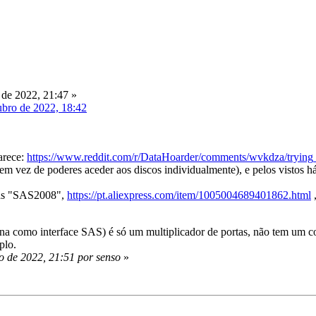
de 2022, 21:47 »
ubro de 2022, 18:42
arece:
https://www.reddit.com/r/DataHoarder/comments/wvkdza/tryin
vez de poderes aceder aos discos individualmente), e pelos vistos há
as "SAS2008",
https://pt.aliexpress.com/item/1005004689401862.html
,
iona como interface SAS) é só um multiplicador de portas, não tem um c
plo.
o de 2022, 21:51 por senso
»