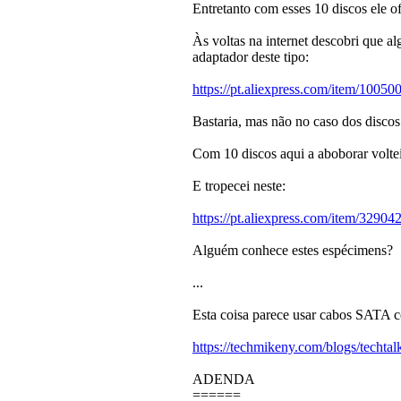
Entretanto com esses 10 discos ele 
Às voltas na internet descobri que a
adaptador deste tipo:
https://pt.aliexpress.com/item/1005
Bastaria, mas não no caso dos discos
Com 10 discos aqui a aboborar voltei 
E tropecei neste:
https://pt.aliexpress.com/item/3290
Alguém conhece estes espécimens?
...
Esta coisa parece usar cabos SATA 
https://techmikeny.com/blogs/techtal
ADENDA
======