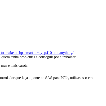
g_to_make_a_hp_smart_array_p410_do_anything/
 quem tenha problemas a conseguir por a trabalhar.
 mas é mais carota
ontrolador que faça a ponte de SAS para PCIe, utilizas isso em