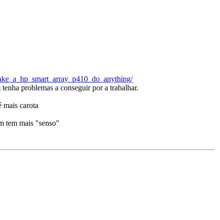
make_a_hp_smart_array_p410_do_anything/
tenha problemas a conseguir por a trabalhar.
é mais carota
em tem mais "senso"