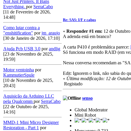
Not Just Printers. It Bans
Everything.
por
SerraCabo
[11 de Fevereiro de 2026,
14:48]
Re: SAS: I/F e cabos
Como lutar contra a
«
Responder #1 em:
12 de Outubro 
"enshitification"
por
jm_araujo
A adenda está em branco?
[30 de Janeiro de 2026, 17:10]
A carta P410 é problemática parece:
Ajuda Pcb USB 3.0
por
andlig
Só funciona em modo RAID (em vez de
[23 de Novembro de 2025,
19:59]
Nessa conversa recomendam as "S
Motor ventoinha
por
Edit: Ignorem o link, não sabia do q
KammutierSpule
«
Última modificação: 12 de Outubr
[10 de Novembro de 2025,
Registado
20:43]
Aquisição da Arduino LLC
senso
pela Qualcomm
por
SerraCabo
[22 de Outubro de 2025,
Global Moderator
14:16]
Mini Robot
MMD-1 Mini Micro Designer
Restoration - Part 1
por
Mensagens: 9.733