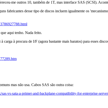
ofereceu-me outros 10, também de 1T, mas interface SAS (SCSI). Acon
lguns fabricantes desse tipo de discos incluem igualmente os 'mecanism
003786927788.html
 que aqui tenho. Nada feito.
à carga à procura de I/F (agora bastante mais baratos) para esses disco
4277289.htm
comuns mas não usa. Cabos SAS são outra coisa:
k/sas-vs-sata-a-primer-and-backplane-compatibility-for-enterprise-server