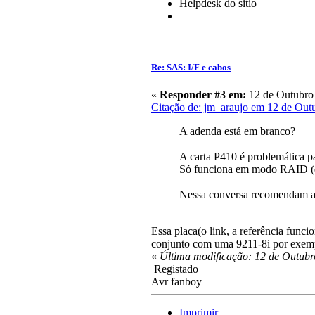
Helpdesk do sitio
Re: SAS: I/F e cabos
«
Responder #3 em:
12 de Outubro 
Citação de: jm_araujo em 12 de Out
A adenda está em branco?
A carta P410 é problemática p
Só funciona em modo RAID (em 
Nessa conversa recomendam 
Essa placa(o link, a referência func
conjunto com uma 9211-8i por exem
«
Última modificação: 12 de Outubr
Registado
Avr fanboy
Imprimir