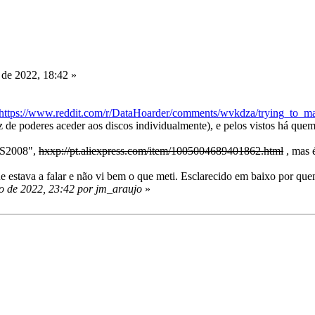
de 2022, 18:42 »
https://www.reddit.com/r/DataHoarder/comments/wvkdza/trying_to_
 poderes aceder aos discos individualmente), e pelos vistos há quem 
AS2008",
hxxp://pt.aliexpress.com/item/1005004689401862.html
, mas 
ue estava a falar e não vi bem o que meti. Esclarecido em baixo por qu
o de 2022, 23:42 por jm_araujo
»