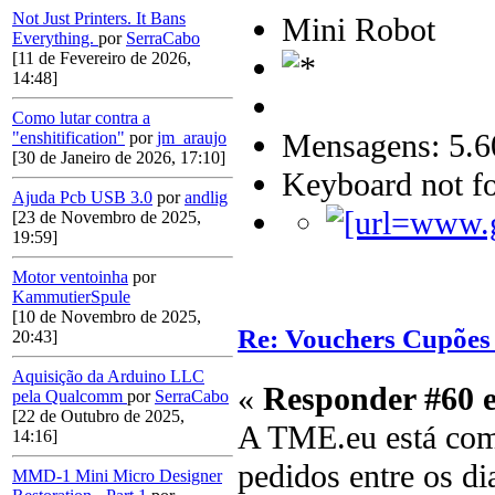
Not Just Printers. It Bans
Mini Robot
Everything.
por
SerraCabo
[11 de Fevereiro de 2026,
14:48]
Como lutar contra a
Mensagens: 5.6
"enshitification"
por
jm_araujo
[30 de Janeiro de 2026, 17:10]
Keyboard not fo
Ajuda Pcb USB 3.0
por
andlig
[23 de Novembro de 2025,
19:59]
Motor ventoinha
por
KammutierSpule
[10 de Novembro de 2025,
Re: Vouchers Cupões
20:43]
Aquisição da Arduino LLC
«
Responder #60 
pela Qualcomm
por
SerraCabo
[22 de Outubro de 2025,
A TME.eu está com
14:16]
pedidos entre os di
MMD-1 Mini Micro Designer