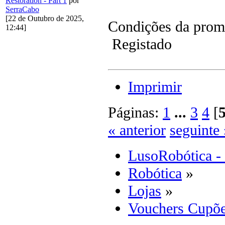
Restoration - Part 1
por
SerraCabo
[22 de Outubro de 2025,
Condições da prom
12:44]
Registado
Imprimir
Páginas:
1
...
3
4
[
« anterior
seguinte 
LusoRobótica -
Robótica
»
Lojas
»
Vouchers Cupõe