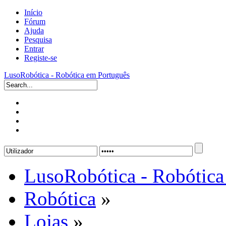
Início
Fórum
Ajuda
Pesquisa
Entrar
Registe-se
LusoRobótica - Robótica em Português
LusoRobótica - Robótica
Robótica
»
Lojas
»