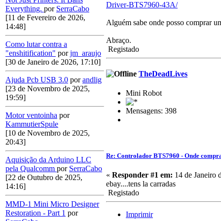
Driver-BTS7960-43A/
Everything.
por
SerraCabo
[11 de Fevereiro de 2026,
Alguém sabe onde posso comprar um?
14:48]
Abraço.
Como lutar contra a
Registado
"enshitification"
por
jm_araujo
[30 de Janeiro de 2026, 17:10]
TheDeadLives
Ajuda Pcb USB 3.0
por
andlig
[23 de Novembro de 2025,
Mini Robot
19:59]
Mensagens: 398
Motor ventoinha
por
KammutierSpule
[10 de Novembro de 2025,
20:43]
Re: Controlador BTS7960 - Onde compr
Aquisição da Arduino LLC
pela Qualcomm
por
SerraCabo
«
Responder #1 em:
14 de Janeiro 
[22 de Outubro de 2025,
ebay....tens la carradas
14:16]
Registado
MMD-1 Mini Micro Designer
Restoration - Part 1
por
Imprimir