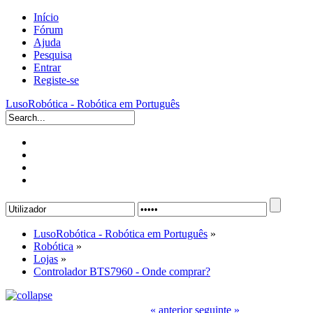
Início
Fórum
Ajuda
Pesquisa
Entrar
Registe-se
LusoRobótica - Robótica em Português
LusoRobótica - Robótica em Português
»
Robótica
»
Lojas
»
Controlador BTS7960 - Onde comprar?
« anterior
seguinte »