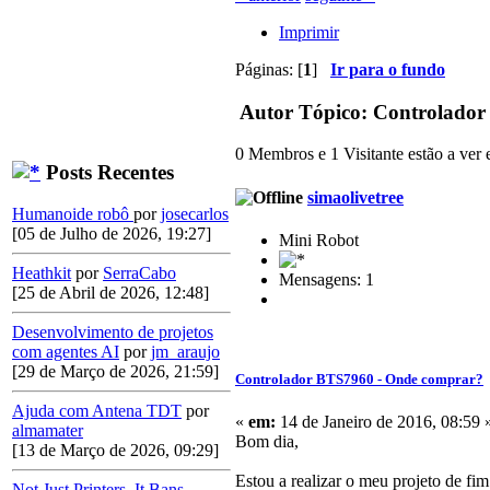
Imprimir
Páginas: [
1
]
Ir para o fundo
Autor
Tópico: Controlador
0 Membros e 1 Visitante estão a ver e
Posts Recentes
simaolivetree
Humanoide robô
por
josecarlos
[05 de Julho de 2026, 19:27]
Mini Robot
Heathkit
por
SerraCabo
Mensagens: 1
[25 de Abril de 2026, 12:48]
Desenvolvimento de projetos
com agentes AI
por
jm_araujo
[29 de Março de 2026, 21:59]
Controlador BTS7960 - Onde comprar?
Ajuda com Antena TDT
por
«
em:
14 de Janeiro de 2016, 08:59 
almamater
Bom dia,
[13 de Março de 2026, 09:29]
Estou a realizar o meu projeto de fi
Not Just Printers. It Bans