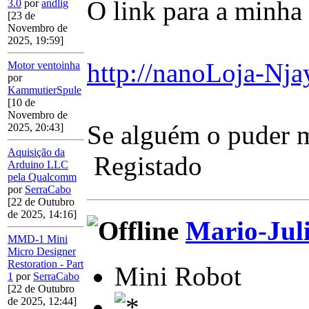
O link para a minha
3.0
por
andlig
[23 de
Novembro de
2025, 19:59]
http://nanoLoja-Nj
Motor ventoinha
por
KammutierSpule
[10 de
Novembro de
Se alguém o puder 
2025, 20:43]
Aquisição da
Registado
Arduino LLC
pela Qualcomm
por
SerraCabo
[22 de Outubro
de 2025, 14:16]
Mario-Jul
MMD-1 Mini
Micro Designer
Restoration - Part
Mini Robot
1
por
SerraCabo
[22 de Outubro
de 2025, 12:44]