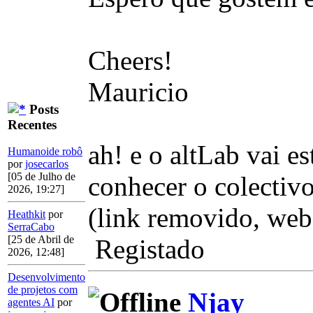
Cheers!
Mauricio
Posts
Recentes
ah! e o altLab vai e
Humanoide robô
por
josecarlos
[05 de Julho de
conhecer o colectivo
2026, 19:27]
(link removido, webs
Heathkit
por
SerraCabo
[25 de Abril de
Registado
2026, 12:48]
Desenvolvimento
de projetos com
Njay
agentes AI
por