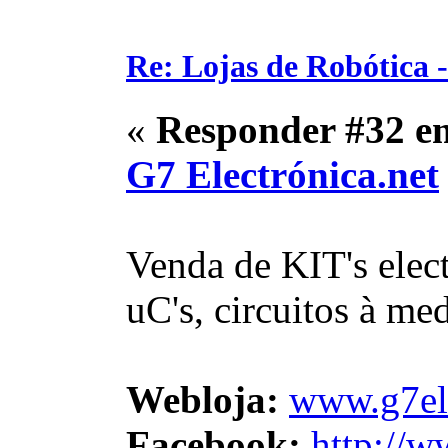
Re: Lojas de Robótica 
«
Responder #32 e
G7 Electrónica.net
Venda de KIT's elec
uC's, circuitos à me
Webloja:
www.g7ele
Facebook:
http://