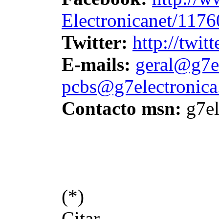
Electronicanet/117
Twitter:
http://twit
E-mails:
geral@g7el
pcbs@g7electronica
Contacto msn:
g7el
(*)
Citar