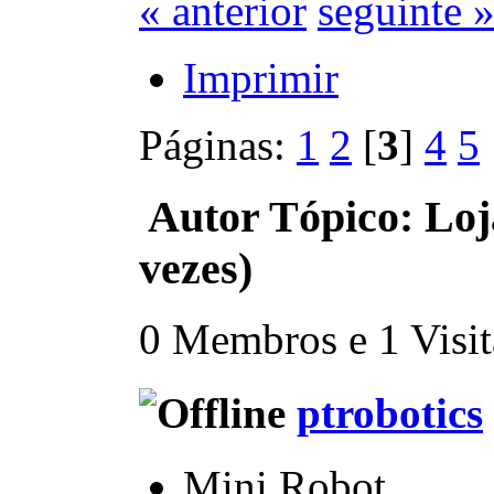
« anterior
seguinte 
Imprimir
Páginas:
1
2
[
3
]
4
5
Autor
Tópico: Loj
vezes)
0 Membros e 1 Visita
ptrobotics
Mini Robot