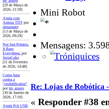
jm_araujo
[29 de Março de
Mini Robot
2026, 21:59]
Ajuda com
Antena TDT
por
almamater
[13 de Março de
2026, 09:29]
Mensagens: 3.59
Not Just Printers.
It Bans
Everything.
por
SerraCabo
[11 de Fevereiro
de 2026, 14:48]
Como lutar
contra a
"enshitification"
Re: Lojas de Robótica 
por
jm_araujo
[30 de Janeiro de
2026, 17:10]
«
Responder #38 e
Ajuda Pcb USB