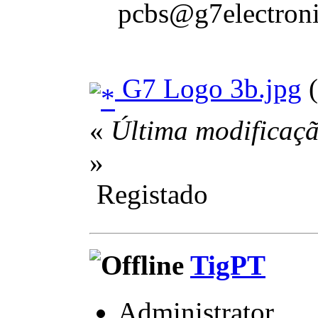
pcbs@g7electroni
G7 Logo 3b.jpg
(
«
Última modificaçã
»
Registado
TigPT
Administrator