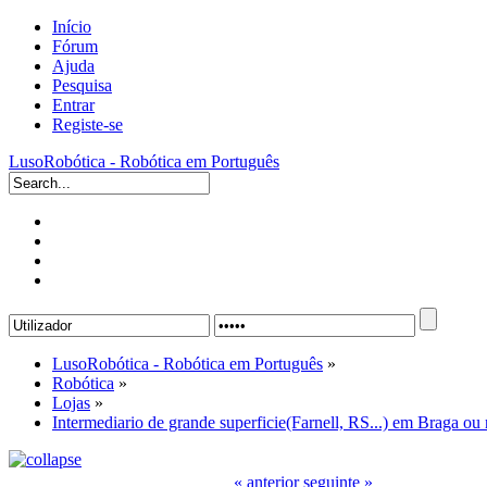
Início
Fórum
Ajuda
Pesquisa
Entrar
Registe-se
LusoRobótica - Robótica em Português
LusoRobótica - Robótica em Português
»
Robótica
»
Lojas
»
Intermediario de grande superficie(Farnell, RS...) em Braga ou 
« anterior
seguinte »