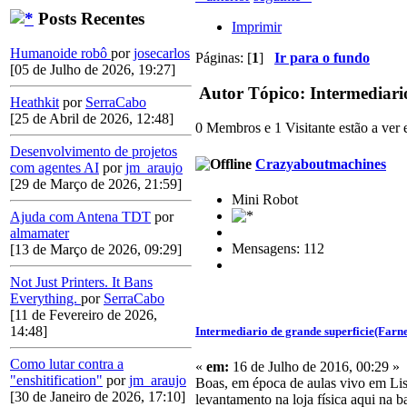
Posts Recentes
Imprimir
Humanoide robô
por
josecarlos
Páginas: [
1
]
Ir para o fundo
[05 de Julho de 2026, 19:27]
Autor
Tópico: Intermediario
Heathkit
por
SerraCabo
[25 de Abril de 2026, 12:48]
0 Membros e 1 Visitante estão a ver e
Desenvolvimento de projetos
Crazyaboutmachines
com agentes AI
por
jm_araujo
[29 de Março de 2026, 21:59]
Mini Robot
Ajuda com Antena TDT
por
almamater
Mensagens: 112
[13 de Março de 2026, 09:29]
Not Just Printers. It Bans
Everything.
por
SerraCabo
[11 de Fevereiro de 2026,
14:48]
Intermediario de grande superficie(Farne
Como lutar contra a
«
em:
16 de Julho de 2016, 00:29 »
"enshitification"
por
jm_araujo
Boas, em época de aulas vivo em Lis
[30 de Janeiro de 2026, 17:10]
levantamento na loja física aqui na b