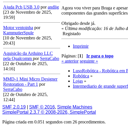
Ajuda Pcb USB 3.0
por
andlig
Agora vou viver para Braga e apesar d
[23 de Novembro de 2025,
componentes das grandes superfícies
19:59]
Obrigado desde já.
Motor ventoinha
por
«
Última modificação: 16 de Julho 
KammutierSpule
Registado
[10 de Novembro de 2025,
20:43]
Imprimir
Aquisição da Arduino LLC
Páginas: [
1
]
Ir para o topo
pela Qualcomm
por
SerraCabo
« anterior
seguinte »
[22 de Outubro de 2025,
14:16]
LusoRobótica - Robótica em 
Robótica
»
MMD-1 Mini Micro Designer
Lojas
»
Restoration - Part 1
por
Intermediario de grande superf
SerraCabo
[22 de Outubro de 2025,
12:44]
SMF 2.0.19
|
SMF © 2016
,
Simple Machines
SimplePortal 2.3.7 © 2008-2026, SimplePortal
Página criada em 0.051 segundos com 26 procedimentos.