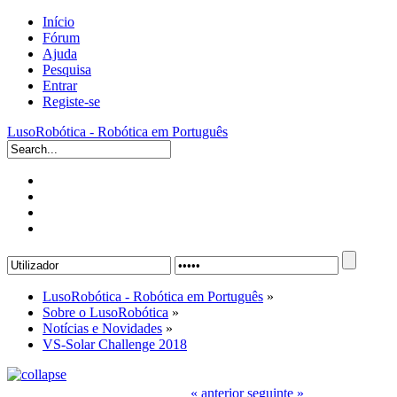
Início
Fórum
Ajuda
Pesquisa
Entrar
Registe-se
LusoRobótica - Robótica em Português
LusoRobótica - Robótica em Português
»
Sobre o LusoRobótica
»
Notícias e Novidades
»
VS-Solar Challenge 2018
« anterior
seguinte »