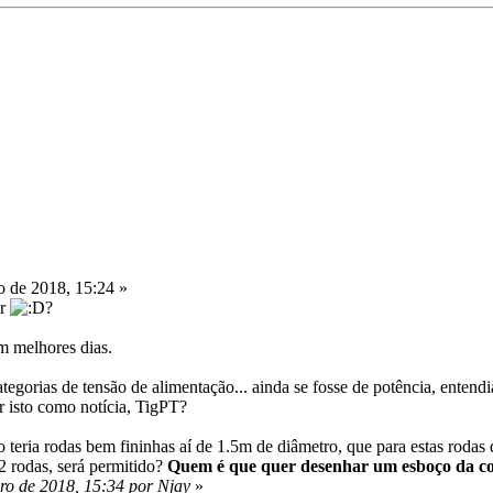
o de 2018, 15:24 »
or
?
am melhores dias.
egorias de tensão de alimentação... ainda se fosse de potência, entend
 isto como notícia, TigPT?
teria rodas bem fininhas aí de 1.5m de diâmetro, que para estas rodas
2 rodas, será permitido?
Quem é que quer desenhar um esboço da co
ro de 2018, 15:34 por Njay
»