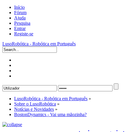
Início
Fórum
Ajuda
Pesquisa
Entrar
Registe-se
LusoRobótica - Robótica em Português
LusoRobótica - Robótica em Português
»
Sobre o LusoRobótica
»
Notícias e Novidades
»
BostonDynamics - Vai uma mãozinha?