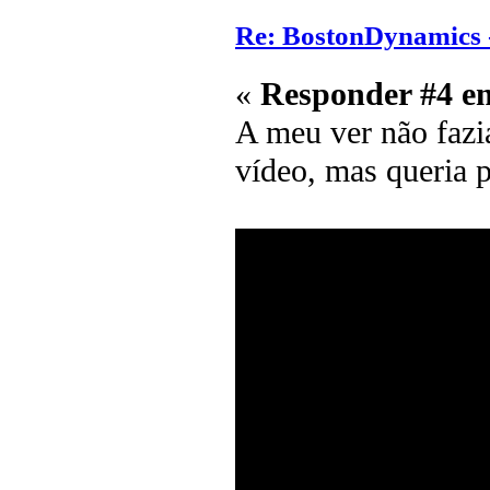
Re: BostonDynamics 
«
Responder #4 e
A meu ver não fazia
vídeo, mas queria p