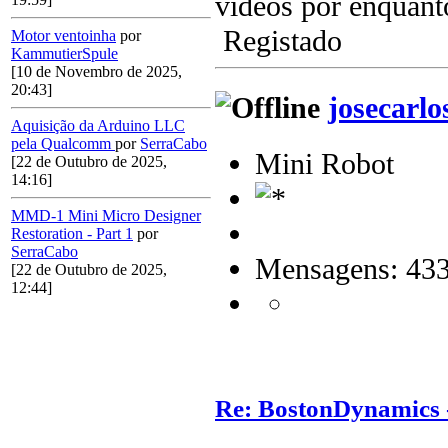
videos por enquant
Registado
Motor ventoinha
por
KammutierSpule
[10 de Novembro de 2025,
20:43]
josecarlo
Aquisição da Arduino LLC
pela Qualcomm
por
SerraCabo
Mini Robot
[22 de Outubro de 2025,
14:16]
MMD-1 Mini Micro Designer
Restoration - Part 1
por
SerraCabo
Mensagens: 43
[22 de Outubro de 2025,
12:44]
Re: BostonDynamics 