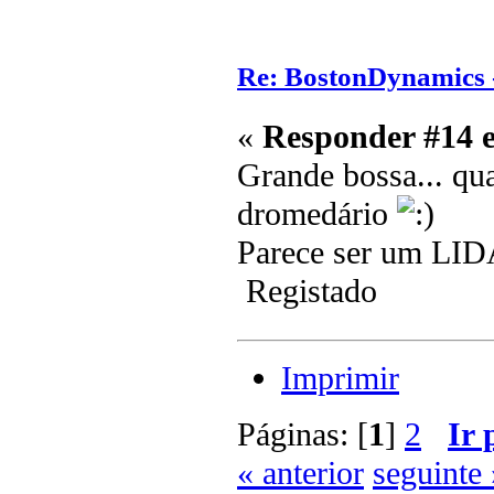
Re: BostonDynamics 
«
Responder #14 
Grande bossa... qu
dromedário
Parece ser um LI
Registado
Imprimir
Páginas: [
1
]
2
Ir 
« anterior
seguinte 