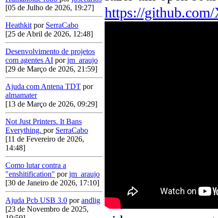
[05 de Julho de 2026, 19:27]
https://github.co
Heathkit
por
SerraCabo
[25 de Abril de 2026, 12:48]
Desenvolvimento de projetos
com agentes AI
por
jm_araujo
[29 de Março de 2026, 21:59]
Ajuda com Antena TDT
por
almamater
[13 de Março de 2026, 09:29]
Not Just Printers. It Bans
Everything.
por
SerraCabo
[11 de Fevereiro de 2026,
14:48]
Como lutar contra a
"enshitification"
por
jm_araujo
[30 de Janeiro de 2026, 17:10]
Ajuda Pcb USB 3.0
por
andlig
[23 de Novembro de 2025,
19:59]