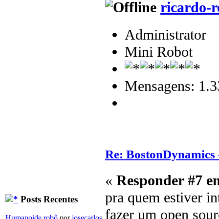
ricardo-r
Administrator
Mini Robot
Mensagens: 1.3
Re: BostonDynamics 
«
Responder #7 e
pra quem estiver in
Posts Recentes
fazer um open sour
Humanoide robô
por
josecarlos