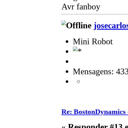
Avr fanboy
josecarlo
Mini Robot
Mensagens: 43
Re: BostonDynamics 
«
Responder #13 