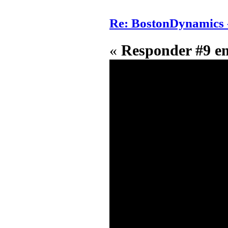
Re: BostonDynamics 
«
Responder #9 e