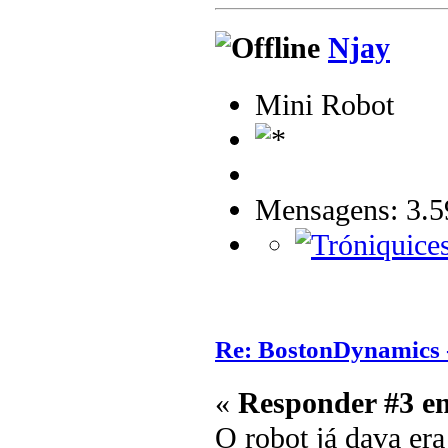
Njay
Mini Robot
Mensagens: 3.5
Re: BostonDynamics 
«
Responder #3 e
O robot já dava era