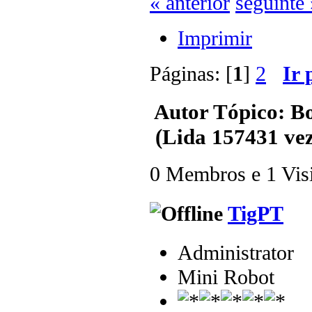
« anterior
seguinte 
Imprimir
Páginas: [
1
]
2
Ir 
Autor
Tópico: B
(Lida 157431 vez
0 Membros e 1 Visit
TigPT
Administrator
Mini Robot