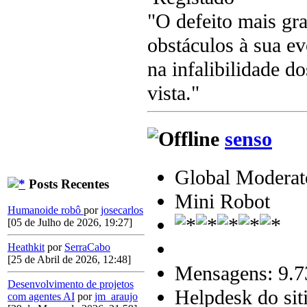
"O defeito mais gr
obstáculos à sua e
na infalibilidade d
vista."
senso
Global Moderat
Posts Recentes
Mini Robot
Humanoide robô
por
josecarlos
[05 de Julho de 2026, 19:27]
Heathkit
por
SerraCabo
[25 de Abril de 2026, 12:48]
Mensagens: 9.7
Desenvolvimento de projetos
Helpdesk do sit
com agentes AI
por
jm_araujo