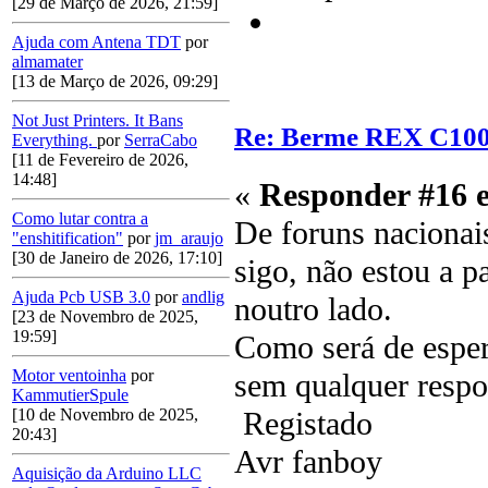
[29 de Março de 2026, 21:59]
Ajuda com Antena TDT
por
almamater
[13 de Março de 2026, 09:29]
Not Just Printers. It Bans
Re: Berme REX C10
Everything.
por
SerraCabo
[11 de Fevereiro de 2026,
14:48]
«
Responder #16 
Como lutar contra a
De foruns nacionai
"enshitification"
por
jm_araujo
[30 de Janeiro de 2026, 17:10]
sigo, não estou a 
Ajuda Pcb USB 3.0
por
andlig
noutro lado.
[23 de Novembro de 2025,
19:59]
Como será de esper
Motor ventoinha
por
sem qualquer respos
KammutierSpule
Registado
[10 de Novembro de 2025,
20:43]
Avr fanboy
Aquisição da Arduino LLC