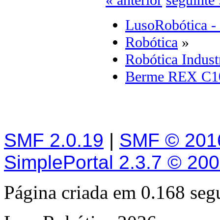
« anterior
seguinte 
LusoRobótica -
Robótica
»
Robótica Indust
Berme REX C1
SMF 2.0.19
|
SMF © 201
SimplePortal 2.3.7 © 20
Página criada em 0.168 se