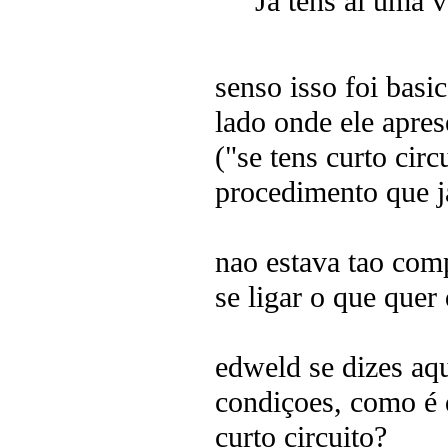
Já tens ai uma v
senso isso foi basi
lado onde ele apre
("se tens curto cir
procedimento que ja
nao estava tao com
se ligar o que quer 
edweld se dizes aq
condiçoes, como é 
curto circuito?