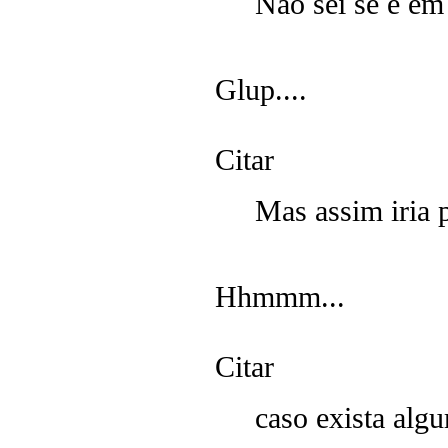
Não sei se é em
Glup....
Citar
Mas assim iria p
Hhmmm...
Citar
caso exista algu