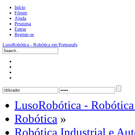
Início
Fórum
Ajuda
Pesquisa
Entrar
Registe-se
LusoRobótica - Robótica em Português
LusoRobótica - Robótica
Robótica
»
Robótica Industrial e A