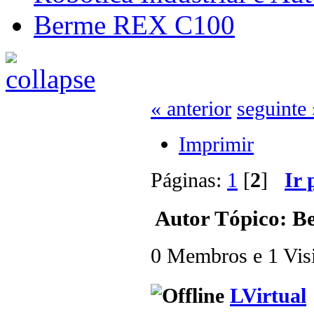
Berme REX C100
« anterior
seguinte 
Imprimir
Páginas:
1
[
2
]
Ir 
Autor
Tópico: B
0 Membros e 1 Visit
LVirtual