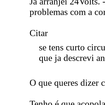
Já arranjei 24Volts.
problemas com a cor
Citar
se tens curto cir
que ja descrevi a
O que queres dizer 
Tenho é que acopolar