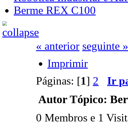
Berme REX C100
« anterior
seguinte 
Imprimir
Páginas: [
1
]
2
Ir p
Autor
Tópico: Be
0 Membros e 1 Visita