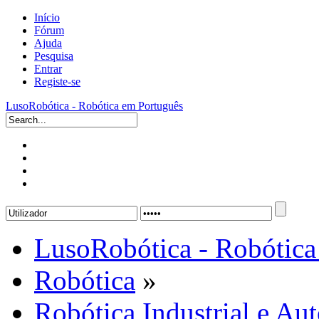
Início
Fórum
Ajuda
Pesquisa
Entrar
Registe-se
LusoRobótica - Robótica em Português
LusoRobótica - Robótica
Robótica
»
Robótica Industrial e A