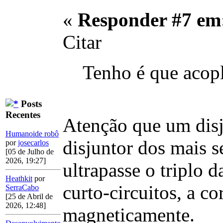
«
Responder #7 em
Citar
Tenho é que acopl
Posts
Recentes
Atenção que um disj
Humanoide robô
disjuntor dos mais s
por
josecarlos
[05 de Julho de
2026, 19:27]
ultrapasse o triplo 
Heathkit
por
curto-circuitos, a co
SerraCabo
[25 de Abril de
2026, 12:48]
magneticamente.