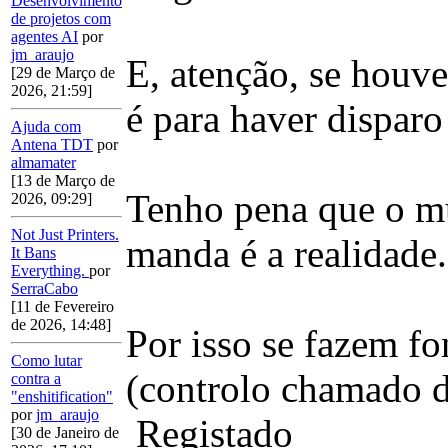
Desenvolvimento
de projetos com
agentes AI
por
jm_araujo
E, atenção, se houve
[29 de Março de
2026, 21:59]
é para haver disparo
Ajuda com
Antena TDT
por
almamater
[13 de Março de
Tenho pena que o mu
2026, 09:29]
Not Just Printers.
manda é a realidade.
It Bans
Everything.
por
SerraCabo
[11 de Fevereiro
de 2026, 14:48]
Por isso se fazem f
Como lutar
(controlo chamado d
contra a
"enshitification"
por
jm_araujo
Registado
[30 de Janeiro de