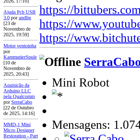
2026, 17:10]
https://bittubers.c
Ajuda Pcb USB
3.0
por
andlig
https://www.youtub
[23 de
Novembro de
https://www.bitchut
2025, 19:59]
Motor ventoinha
por
KammutierSpule
SerraCab
[10 de
Novembro de
2025, 20:43]
Mini Robot
Aquisição da
Arduino LLC
pela Qualcomm
por
SerraCabo
[22 de Outubro
de 2025, 14:16]
Mensagens: 1.07
MMD-1 Mini
Micro Designer
Restoration - Part