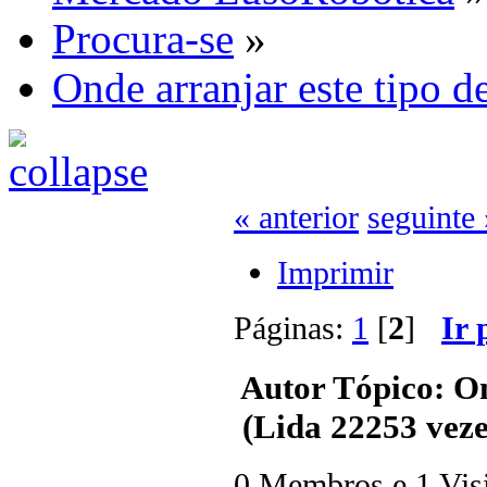
Procura-se
»
Onde arranjar este tipo d
« anterior
seguinte 
Imprimir
Páginas:
1
[
2
]
Ir 
Autor
Tópico: On
(Lida 22253 veze
0 Membros e 1 Visit