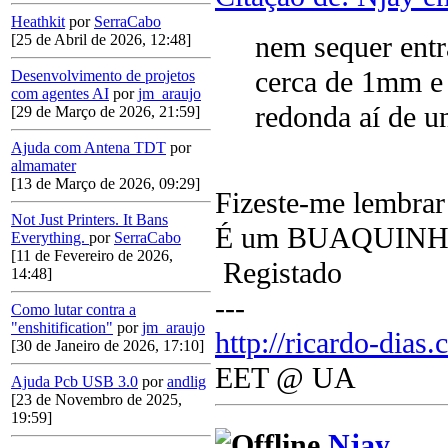
Heathkit
por
SerraCabo
nem sequer ent
[25 de Abril de 2026, 12:48]
cerca de 1mm e
Desenvolvimento de projetos
com agentes AI
por
jm_araujo
redonda aí de 
[29 de Março de 2026, 21:59]
Ajuda com Antena TDT
por
almamater
[13 de Março de 2026, 09:29]
Fizeste-me lembrar
Not Just Printers. It Bans
É um BUAQUINH
Everything.
por
SerraCabo
[11 de Fevereiro de 2026,
Registado
14:48]
---
Como lutar contra a
"enshitification"
por
jm_araujo
http://ricardo-dias.
[30 de Janeiro de 2026, 17:10]
EET @ UA
Ajuda Pcb USB 3.0
por
andlig
[23 de Novembro de 2025,
19:59]
Njay