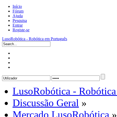
Início
Fórum
Ajuda
Pesquisa
Entrar
Registe-se
LusoRobótica - Robótica em Português
LusoRobótica - Robótica
Discussão Geral
»
Mercado LusoRobótica
»