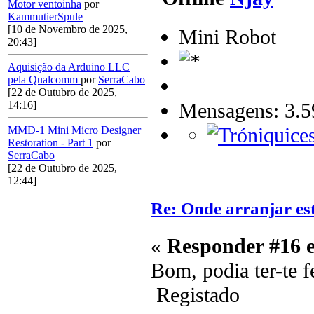
Motor ventoinha
por
KammutierSpule
[10 de Novembro de 2025,
Mini Robot
20:43]
Aquisição da Arduino LLC
pela Qualcomm
por
SerraCabo
[22 de Outubro de 2025,
Mensagens: 3.5
14:16]
MMD-1 Mini Micro Designer
Restoration - Part 1
por
SerraCabo
[22 de Outubro de 2025,
12:44]
Re: Onde arranjar est
«
Responder #16 
Bom, podia ter-te f
Registado