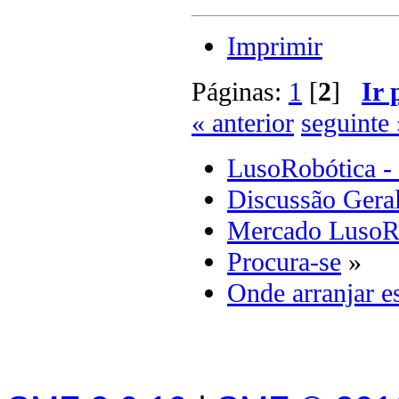
Imprimir
Páginas:
1
[
2
]
Ir 
« anterior
seguinte 
LusoRobótica -
Discussão Gera
Mercado LusoR
Procura-se
»
Onde arranjar es