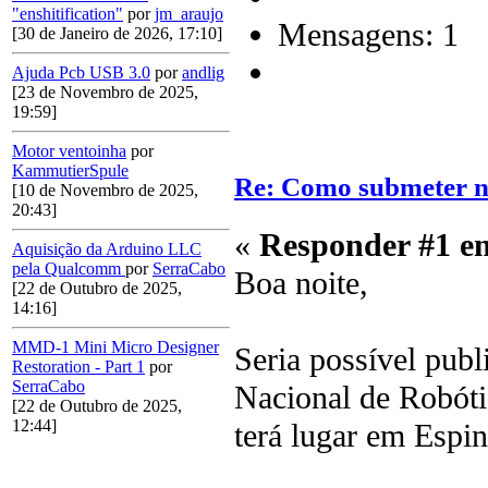
"enshitification"
por
jm_araujo
Mensagens: 1
[30 de Janeiro de 2026, 17:10]
Ajuda Pcb USB 3.0
por
andlig
[23 de Novembro de 2025,
19:59]
Motor ventoinha
por
KammutierSpule
Re: Como submeter n
[10 de Novembro de 2025,
20:43]
«
Responder #1 e
Aquisição da Arduino LLC
pela Qualcomm
por
SerraCabo
Boa noite,
[22 de Outubro de 2025,
14:16]
MMD-1 Mini Micro Designer
Seria possível publi
Restoration - Part 1
por
SerraCabo
Nacional de Robóti
[22 de Outubro de 2025,
12:44]
terá lugar em Espi