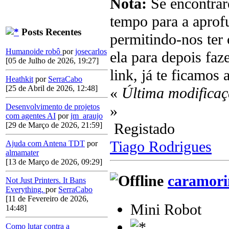
Nota:
Se encontrare
tempo para a aprof
Posts Recentes
permitindo-nos ter
Humanoide robô
por
josecarlos
ela para depois fa
[05 de Julho de 2026, 19:27]
link, já te ficamos
Heathkit
por
SerraCabo
[25 de Abril de 2026, 12:48]
«
Última modificaç
»
Desenvolvimento de projetos
com agentes AI
por
jm_araujo
Registado
[29 de Março de 2026, 21:59]
Tiago Rodrigues
Ajuda com Antena TDT
por
almamater
[13 de Março de 2026, 09:29]
caramor
Not Just Printers. It Bans
Everything.
por
SerraCabo
[11 de Fevereiro de 2026,
Mini Robot
14:48]
Como lutar contra a