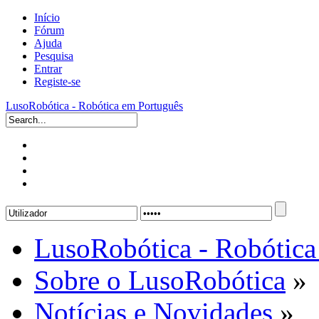
Início
Fórum
Ajuda
Pesquisa
Entrar
Registe-se
LusoRobótica - Robótica em Português
LusoRobótica - Robótica
Sobre o LusoRobótica
»
Notícias e Novidades
»