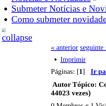
Submeter Notícias e Nov
Como submeter novidade
« anterior
seguinte 
Imprimir
Páginas: [
1
]
Ir p
Autor
Tópico: Co
44023 vezes)
0 Membros e 1 Visit