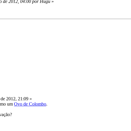
o de 2012, 04:00 por Hugu
»
de 2012, 21:09 »
 como um
Ovo de Colombo
.
ovação?