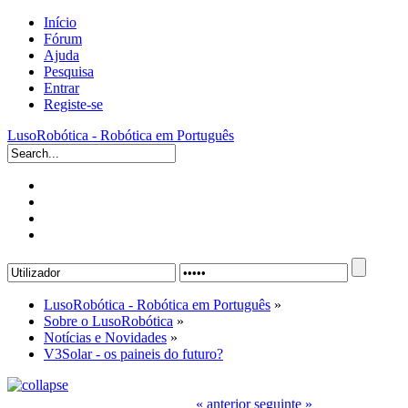
Início
Fórum
Ajuda
Pesquisa
Entrar
Registe-se
LusoRobótica - Robótica em Português
LusoRobótica - Robótica em Português
»
Sobre o LusoRobótica
»
Notícias e Novidades
»
V3Solar - os paineis do futuro?
« anterior
seguinte »