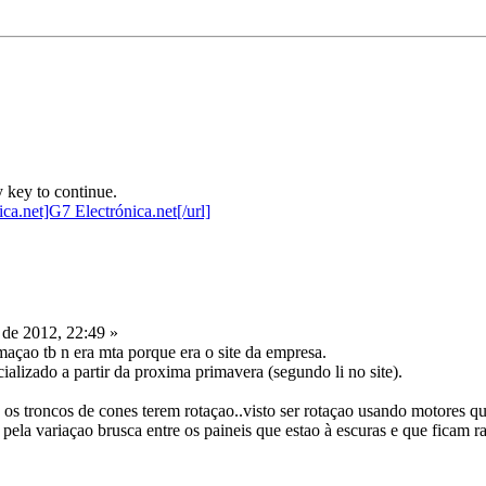
 key to continue.
de 2012, 22:49 »
rmaçao tb n era mta porque era o site da empresa.
alizado a partir da proxima primavera (segundo li no site).
u os troncos de cones terem rotaçao..visto ser rotaçao usando motores 
z pela variaçao brusca entre os paineis que estao à escuras e que ficam r