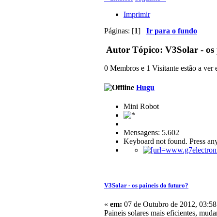
Imprimir
Páginas: [
1
]
Ir para o fundo
Autor
Tópico: V3Solar - os 
0 Membros e 1 Visitante estão a ver e
Hugu
Mini Robot
Mensagens: 5.602
Keyboard not found. Press any
V3Solar - os paineis do futuro?
«
em:
07 de Outubro de 2012, 03:58
Paineis solares mais eficientes, mud