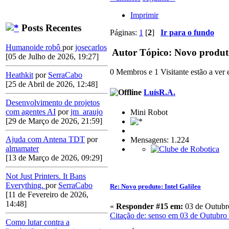
Imprimir
Posts Recentes
Páginas:
1
[
2
]
Ir para o fundo
Humanoide robô
por
josecarlos
Autor
Tópico: Novo produto:
[05 de Julho de 2026, 19:27]
0 Membros e 1 Visitante estão a ver e
Heathkit
por
SerraCabo
[25 de Abril de 2026, 12:48]
LuísR.A.
Desenvolvimento de projetos
com agentes AI
por
jm_araujo
Mini Robot
[29 de Março de 2026, 21:59]
Ajuda com Antena TDT
por
Mensagens: 1.224
almamater
[13 de Março de 2026, 09:29]
Not Just Printers. It Bans
Everything.
por
SerraCabo
Re: Novo produto: Intel Galileo
[11 de Fevereiro de 2026,
14:48]
«
Responder #15 em:
03 de Outubro
Citação de: senso em 03 de Outubro
Como lutar contra a