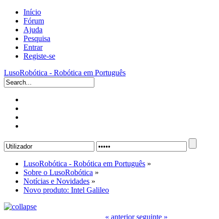
Início
Fórum
Ajuda
Pesquisa
Entrar
Registe-se
LusoRobótica - Robótica em Português
LusoRobótica - Robótica em Português
»
Sobre o LusoRobótica
»
Notícias e Novidades
»
Novo produto: Intel Galileo
« anterior
seguinte »