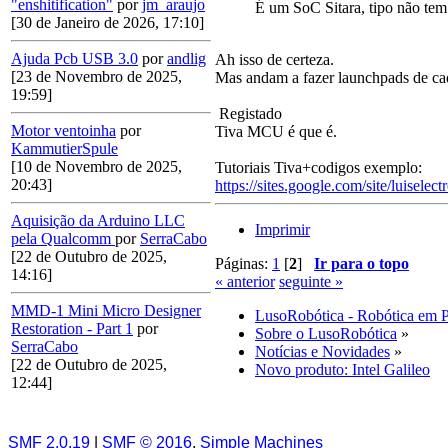
"enshitification"
por
jm_araujo
É um SoC Sitara, tipo não t
[30 de Janeiro de 2026, 17:10]
Ajuda Pcb USB 3.0
por
andlig
Ah isso de certeza.
[23 de Novembro de 2025,
Mas andam a fazer launchpads de cad
19:59]
Registado
Motor ventoinha
por
Tiva MCU é que é.
KammutierSpule
[10 de Novembro de 2025,
Tutoriais Tiva+codigos exemplo:
20:43]
https://sites.google.com/site/luiselect
Aquisição da Arduino LLC
Imprimir
pela Qualcomm
por
SerraCabo
[22 de Outubro de 2025,
Páginas:
1
[
2
]
Ir para o topo
14:16]
« anterior
seguinte »
MMD-1 Mini Micro Designer
LusoRobótica - Robótica em 
Restoration - Part 1
por
Sobre o LusoRobótica
»
SerraCabo
Notícias e Novidades
»
[22 de Outubro de 2025,
Novo produto: Intel Galileo
12:44]
SMF 2.0.19
|
SMF © 2016
,
Simple Machines