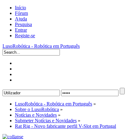
Início
Fórum
Ajuda
Pesquisa
Entrar
Registe-se
LusoRobótica - Robótica em Português
LusoRobótica - Robótica em Português
»
Sobre o LusoRobótica
»
Notícias e Novidades
»
Submeter Notícias e Novidades
»
Rat Rig - Novo fabricante perfil V-Slot em Portugal