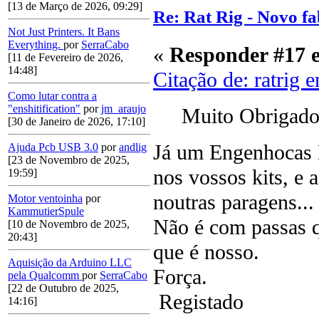
[13 de Março de 2026, 09:29]
Re: Rat Rig - Novo fa
Not Just Printers. It Bans
Everything.
por
SerraCabo
«
Responder #17 
[11 de Fevereiro de 2026,
14:48]
Citação de: ratrig 
Como lutar contra a
"enshitification"
por
jm_araujo
Muito Obrigado 
[30 de Janeiro de 2026, 17:10]
Já um Engenhocas B
Ajuda Pcb USB 3.0
por
andlig
[23 de Novembro de 2025,
nos vossos kits, e 
19:59]
noutras paragens..
Motor ventoinha
por
KammutierSpule
Não é com passas q
[10 de Novembro de 2025,
20:43]
que é nosso.
Aquisição da Arduino LLC
Força.
pela Qualcomm
por
SerraCabo
[22 de Outubro de 2025,
Registado
14:16]