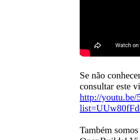
Se não conhecem
consultar este v
http://youtu.b
list=UUw80fF
Também somos um