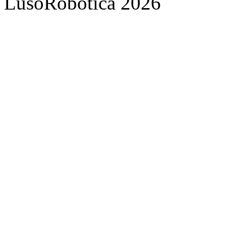
LusoRobótica 2026