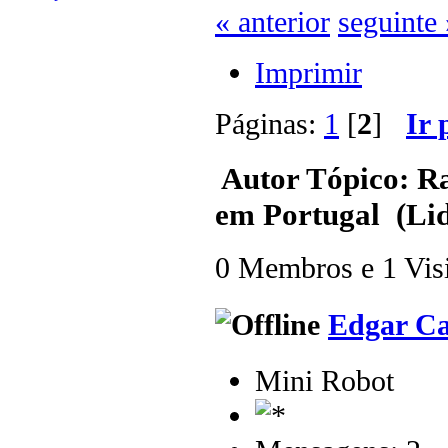
« anterior
seguinte 
Imprimir
Páginas:
1
[
2
]
Ir 
Autor
Tópico: Rat
em Portugal (Lid
0 Membros e 1 Visit
Edgar Ca
Mini Robot