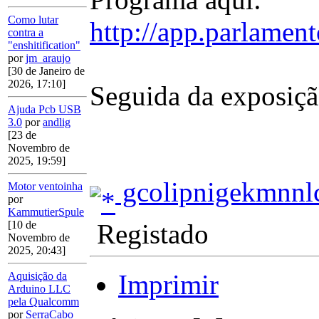
Como lutar
http://app.parlamen
contra a
"enshitification"
por
jm_araujo
[30 de Janeiro de
2026, 17:10]
Seguida da exposiç
Ajuda Pcb USB
3.0
por
andlig
[23 de
Novembro de
2025, 19:59]
gcolipnigekmnnlc
Motor ventoinha
por
KammutierSpule
Registado
[10 de
Novembro de
2025, 20:43]
Imprimir
Aquisição da
Arduino LLC
pela Qualcomm
por
SerraCabo