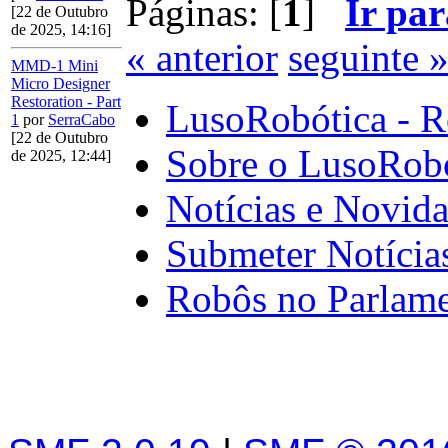
Páginas: [
1
]
Ir par
[22 de Outubro
de 2025, 14:16]
« anterior
seguinte 
MMD-1 Mini
Micro Designer
Restoration - Part
LusoRobótica - R
1
por
SerraCabo
[22 de Outubro
Sobre o LusoRob
de 2025, 12:44]
Notícias e Novid
Submeter Notícia
Robôs no Parlam