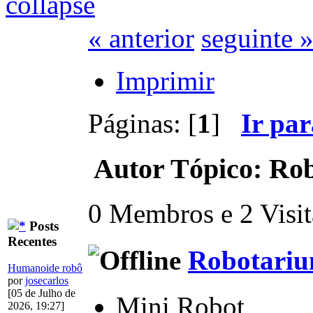
« anterior
seguinte 
Imprimir
Páginas: [
1
]
Ir pa
Autor
Tópico: Rob
0 Membros e 2 Visita
Posts
Recentes
Robotari
Humanoide robô
por
josecarlos
[05 de Julho de
Mini Robot
2026, 19:27]