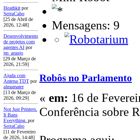
Heathkit
por
SerraCabo
[25 de Abril de
Mensagens: 9
2026, 12:48]
Desenvolvimento
de projetos com
agentes AI
por
jm_araujo
[29 de Março de
2026, 21:59]
Robôs no Parlamento
Ajuda com
Antena TDT
por
almamater
[13 de Março de
«
em:
16 de Feverei
2026, 09:29]
Conferência sobre R
Not Just Printers.
It Bans
Everything.
por
SerraCabo
[11 de Fevereiro
Programa aqui:
de 2026, 14:48]