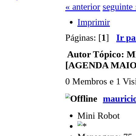
« anterior
seguinte 
Imprimir
Páginas: [
1
]
Ir p
Autor
Tópico: MI
[AGENDA MAIO] 
0 Membros e 1 Visit
maurici
Mini Robot