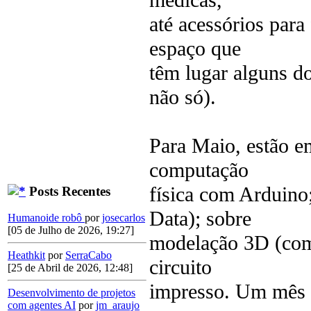
médicas,
até acessórios par
espaço que
têm lugar alguns d
não só).
Para Maio, estão e
computação
física com Arduino
Posts Recentes
Data); sobre
Humanoide robô
por
josecarlos
[05 de Julho de 2026, 19:27]
modelação 3D (com 
Heathkit
por
SerraCabo
circuito
[25 de Abril de 2026, 12:48]
impresso. Um mês 
Desenvolvimento de projetos
com agentes AI
por
jm_araujo