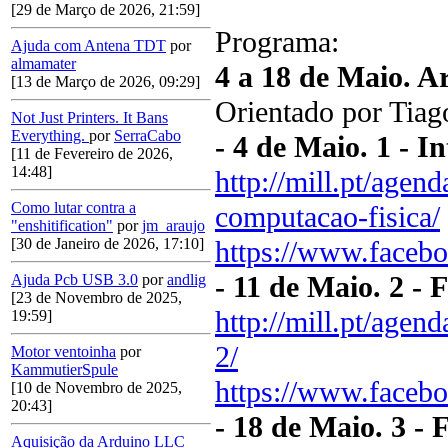
[29 de Março de 2026, 21:59]
Programa:
Ajuda com Antena TDT
por
almamater
4 a 18 de Maio. A
[13 de Março de 2026, 09:29]
Orientado por Tiag
Not Just Printers. It Bans
Everything.
por
SerraCabo
- 4 de Maio. 1 - 
[11 de Fevereiro de 2026,
14:48]
http://mill.pt/agen
Como lutar contra a
computacao-fisica/
"enshitification"
por
jm_araujo
https://www.faceb
[30 de Janeiro de 2026, 17:10]
- 11 de Maio. 2 -
Ajuda Pcb USB 3.0
por
andlig
[23 de Novembro de 2025,
http://mill.pt/agen
19:59]
2/
Motor ventoinha
por
KammutierSpule
https://www.faceb
[10 de Novembro de 2025,
20:43]
- 18 de Maio. 3 -
Aquisição da Arduino LLC