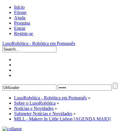
Início
Fórum
Ajuda
Pesquisa
Entrar
Registe-se
LusoRobótica - Robótica em Português
LusoRobótica - Robótica em Português
»
Sobre o LusoRobótica
»
Notícias e Novidades
»
Submeter Notícias e Novidades
»
MILL - Makers In Little Lisbon [AGENDA MAIO]