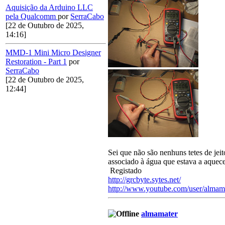
Aquisição da Arduino LLC
pela Qualcomm
por
SerraCabo
[22 de Outubro de 2025,
14:16]
MMD-1 Mini Micro Designer
Restoration - Part 1
por
SerraCabo
[22 de Outubro de 2025,
12:44]
Sei que não são nenhuns tetes de jei
associado à água que estava a aquece
Registado
http://grcbyte.sytes.net/
http://www.youtube.com/user/almam
almamater