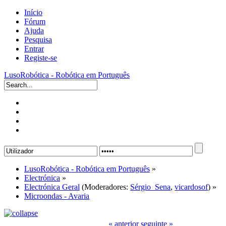
Início
Fórum
Ajuda
Pesquisa
Entrar
Registe-se
LusoRobótica - Robótica em Português
LusoRobótica - Robótica em Português
»
Electrónica
»
Electrónica Geral
(Moderadores:
Sérgio_Sena
,
vicardosof
) »
Microondas - Avaria
« anterior
seguinte »