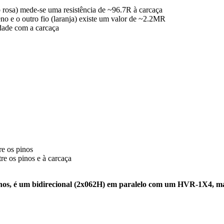
 rosa) mede-se uma resistência de ~96.7R à carcaça
o e o outro fio (laranja) existe um valor de ~2.2MR
idade com a carcaça
e os pinos
re os pinos e à carcaça
nhos, é um bidirecional (2x062H) em paralelo com um HVR-1X4,