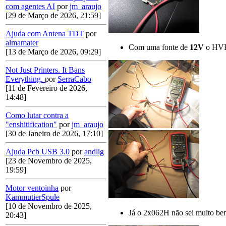
com agentes AI
por
jm_araujo
[29 de Março de 2026, 21:59]
Ajuda com Antena TDT
por
almamater
Com uma fonte de
12V
o HVR-
[13 de Março de 2026, 09:29]
Not Just Printers. It Bans
Everything.
por
SerraCabo
[11 de Fevereiro de 2026,
14:48]
Como lutar contra a
"enshitification"
por
jm_araujo
[30 de Janeiro de 2026, 17:10]
Ajuda Pcb USB 3.0
por
andlig
[23 de Novembro de 2025,
19:59]
Motor ventoinha
por
KammutierSpule
[10 de Novembro de 2025,
Já o 2x062H não sei muito bem 
20:43]