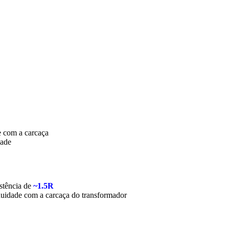
e com a carcaça
dade
istência de
~1.5R
nuidade com a carcaça do transformador