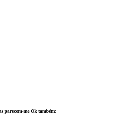
 mas parecem-me Ok também
: