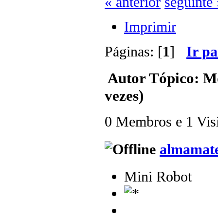
« anterior
seguinte 
Imprimir
Páginas: [
1
]
Ir p
Autor
Tópico: M
vezes)
0 Membros e 1 Visit
almamat
Mini Robot