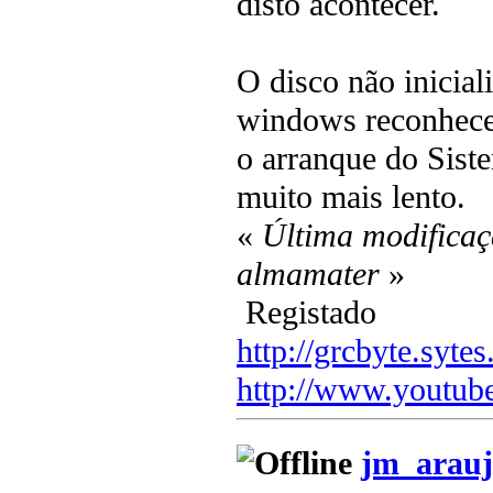
disto acontecer.
O disco não inicia
windows reconhece 
o arranque do Sist
muito mais lento.
«
Última modificaç
almamater
»
Registado
http://grcbyte.sytes
http://www.youtub
jm_arauj