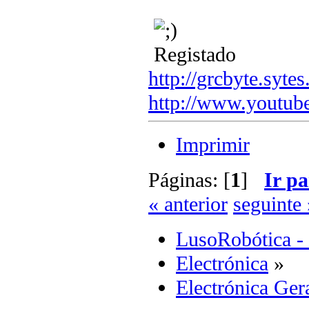
Registado
http://grcbyte.sytes
http://www.youtub
Imprimir
Páginas: [
1
]
Ir pa
« anterior
seguinte 
LusoRobótica -
Electrónica
»
Electrónica Ger