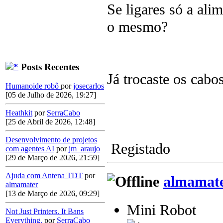
Se ligares só a ali
o mesmo?
Posts Recentes
Já trocaste os cabo
Humanoide robô
por
josecarlos
[05 de Julho de 2026, 19:27]
Heathkit
por
SerraCabo
[25 de Abril de 2026, 12:48]
Desenvolvimento de projetos
Registado
com agentes AI
por
jm_araujo
[29 de Março de 2026, 21:59]
Ajuda com Antena TDT
por
almamat
almamater
[13 de Março de 2026, 09:29]
Mini Robot
Not Just Printers. It Bans
Everything.
por
SerraCabo