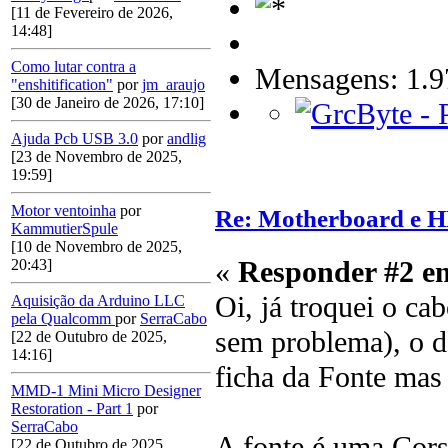
[11 de Fevereiro de 2026,
14:48]
Como lutar contra a
Mensagens: 1.9
"enshitification"
por
jm_araujo
[30 de Janeiro de 2026, 17:10]
Ajuda Pcb USB 3.0
por
andlig
[23 de Novembro de 2025,
19:59]
Motor ventoinha
por
Re: Motherboard e 
KammutierSpule
[10 de Novembro de 2025,
«
Responder #2 e
20:43]
Oi, já troquei o c
Aquisição da Arduino LLC
pela Qualcomm
por
SerraCabo
sem problema), o d
[22 de Outubro de 2025,
14:16]
ficha da Fonte mas
MMD-1 Mini Micro Designer
Restoration - Part 1
por
SerraCabo
A fonte é uma Cor
[22 de Outubro de 2025,