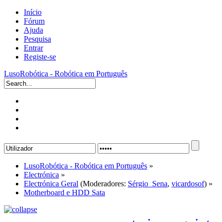
Início
Fórum
Ajuda
Pesquisa
Entrar
Registe-se
LusoRobótica - Robótica em Português
LusoRobótica - Robótica em Português
»
Electrónica
»
Electrónica Geral
(Moderadores:
Sérgio_Sena
,
vicardosof
) »
Motherboard e HDD Sata