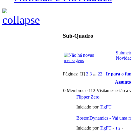
Sub-Quadro
Submete
Novida
Páginas: [
1
]
2
3
...
22
Ir para o fu
Assunto
0 Membros e 112 Visitantes estão a v
Flipper Zero
Iniciado por
TigPT
BostonDynamics - Vai uma 
Iniciado por
TigPT
«
1
2
»