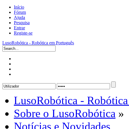
Início
Fórum
Ajuda
Pesquisa
Entrar
Registe-se
LusoRobótica - Robótica em Português
LusoRobótica - Robótica
Sobre o LusoRobótica
»
Notícias e Novidades