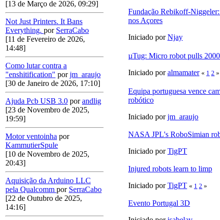
[13 de Março de 2026, 09:29]
Fundação Rebikoff-Niggeler:
nos Açores
Not Just Printers. It Bans
Everything.
por
SerraCabo
Iniciado por
Njay
[11 de Fevereiro de 2026,
14:48]
µTug: Micro robot pulls 2000 
Como lutar contra a
Iniciado por
almamater
«
1
2
»
"enshitification"
por
jm_araujo
[30 de Janeiro de 2026, 17:10]
Equipa portuguesa vence cam
robótico
Ajuda Pcb USB 3.0
por
andlig
[23 de Novembro de 2025,
Iniciado por
jm_araujo
19:59]
NASA JPL's RoboSimian ro
Motor ventoinha
por
KammutierSpule
Iniciado por
TigPT
[10 de Novembro de 2025,
20:43]
Injured robots learn to limp
Aquisição da Arduino LLC
Iniciado por
TigPT
«
1
2
»
pela Qualcomm
por
SerraCabo
[22 de Outubro de 2025,
Evento Portugal 3D
14:16]
Iniciado por
isabelav