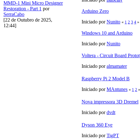
MMD-1 Mini Micro Designer
Restoration - Part 1
por
Arduino Zero
SerraCabo
[22 de Outubro de 2025,
Iniciado por
Nunito
«
1
2
3
4
»
12:44]
Windows 10 and Arduino
Iniciado por
Nunito
Voltera - Circuit Board Prot
Iniciado por
almamater
Raspberry Pi 2 Model B
Iniciado por
MAntunes
«
1
2
Nova impressora 3D Dremel
Iniciado por
dvdt
Dyson 360 Eye
Iniciado por
TigPT