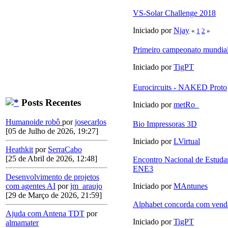
VS-Solar Challenge 2018
Iniciado por
Njay
«
1
2
»
Primeiro campeonato mundial
Iniciado por
TigPT
Eurocircuits - NAKED Proto
Posts Recentes
Iniciado por
metRo_
Humanoide robô
por
josecarlos
Bio Impressoras 3D
[05 de Julho de 2026, 19:27]
Iniciado por
LVirtual
Heathkit
por
SerraCabo
[25 de Abril de 2026, 12:48]
Encontro Nacional de Estudan
ENE3
Desenvolvimento de projetos
com agentes AI
por
jm_araujo
Iniciado por
MAntunes
[29 de Março de 2026, 21:59]
Alphabet concorda com vend
Ajuda com Antena TDT
por
Iniciado por
TigPT
almamater