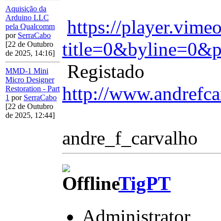
Aquisição da
Arduino LLC
https://player.vim
pela Qualcomm
por
SerraCabo
title=0&byline=0&p
[22 de Outubro
de 2025, 14:16]
Registado
MMD-1 Mini
Micro Designer
http://www.andrefca
Restoration - Part
1
por
SerraCabo
[22 de Outubro
de 2025, 12:44]
andre_f_carvalho
TigPT
Administrator