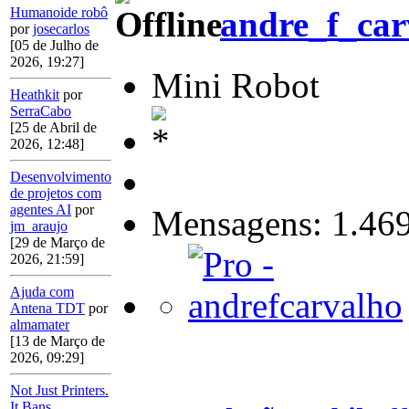
Humanoide robô
andre_f_car
por
josecarlos
[05 de Julho de
2026, 19:27]
Mini Robot
Heathkit
por
SerraCabo
[25 de Abril de
2026, 12:48]
Desenvolvimento
de projetos com
agentes AI
por
Mensagens: 1.46
jm_araujo
[29 de Março de
2026, 21:59]
Ajuda com
Antena TDT
por
almamater
[13 de Março de
2026, 09:29]
Not Just Printers.
It Bans