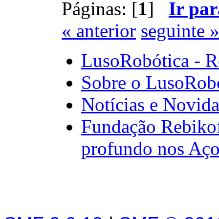
Páginas: [
1
]
Ir par
« anterior
seguinte 
LusoRobótica - R
Sobre o LusoRob
Notícias e Novid
Fundação Rebikof
profundo nos Aço