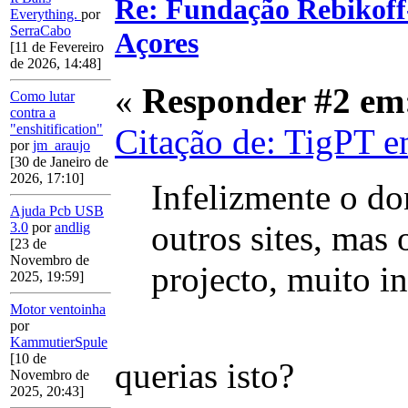
Re: Fundação Rebikoff
Everything.
por
SerraCabo
Açores
[11 de Fevereiro
de 2026, 14:48]
«
Responder #2 em
Como lutar
contra a
"enshitification"
Citação de: TigPT e
por
jm_araujo
[30 de Janeiro de
2026, 17:10]
Infelizmente o d
Ajuda Pcb USB
outros sites, mas 
3.0
por
andlig
[23 de
Novembro de
projecto, muito in
2025, 19:59]
Motor ventoinha
por
KammutierSpule
[10 de
querias isto?
Novembro de
2025, 20:43]