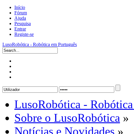
Início
Fórum
Ajuda
Pesquisa
Entrar
Registe-se
LusoRobótica - Robótica em Português
LusoRobótica - Robótica
Sobre o LusoRobótica
»
Notícias e Novidades
»