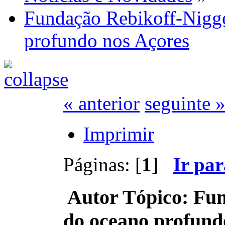
Fundação Rebikoff-Nigge
profundo nos Açores
« anterior
seguinte 
Imprimir
Páginas: [
1
]
Ir pa
Autor
Tópico: Fun
do oceano profund