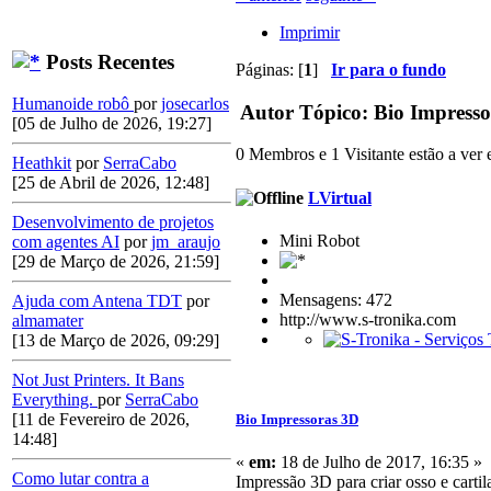
Imprimir
Posts Recentes
Páginas: [
1
]
Ir para o fundo
Humanoide robô
por
josecarlos
Autor
Tópico: Bio Impresso
[05 de Julho de 2026, 19:27]
0 Membros e 1 Visitante estão a ver e
Heathkit
por
SerraCabo
[25 de Abril de 2026, 12:48]
LVirtual
Desenvolvimento de projetos
Mini Robot
com agentes AI
por
jm_araujo
[29 de Março de 2026, 21:59]
Mensagens: 472
Ajuda com Antena TDT
por
http://www.s-tronika.com
almamater
[13 de Março de 2026, 09:29]
Not Just Printers. It Bans
Everything.
por
SerraCabo
[11 de Fevereiro de 2026,
Bio Impressoras 3D
14:48]
«
em:
18 de Julho de 2017, 16:35 »
Como lutar contra a
Impressão 3D para criar osso e carti