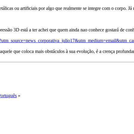
tálicas ou artificiais por algo que realmente se integre com o corpo. Já 
essão 3D está a ter achei que quem ainda nao conhece gostará de conh
on?utm_source=news_corporativa_julio17&utm_medium=email&utm_c
quele que coloca mais obstáculos à sua evolução, é a crença profundame
Português
»