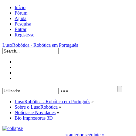
Início
Fórum
Ajuda
Pesquisa
Entrar
Registe-se
LusoRobótica - Robótica em Português
LusoRobótica - Robótica em Português
»
Sobre o LusoRobótica
»
Notícias e Novidades
»
Bio Impressoras 3D
« anterior
seguinte »