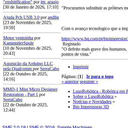
"enshitification"
por
jm_araujo
[30 de Janeiro de 2026, 17:10]
"Procuramos substituir as próteses me
Ajuda Pcb USB 3.0
por
andlig
[23 de Novembro de 2025,
19:59]
Com o avanço tecnologico que a impr
Motor ventoinha
por
https://www.bq.com/pt/bioimpresi
KammutierSpule
Registado
[10 de Novembro de 2025,
"O defeito mais grave dos humanos, a
20:43]
pontos de vista."
Aquisição da Arduino LLC
Imprimir
pela Qualcomm
por
SerraCabo
[22 de Outubro de 2025,
Páginas: [
1
]
Ir para o topo
14:16]
« anterior
seguinte »
MMD-1 Mini Micro Designer
LusoRobótica - Robótica em 
Restoration - Part 1
por
Sobre o LusoRobótica
»
SerraCabo
Notícias e Novidades
»
[22 de Outubro de 2025,
Bio Impressoras 3D
12:44]
SMF 2.0.19
|
SMF © 2016
,
Simple Machines