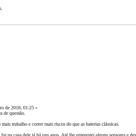
s.
ro de 2018, 01:25 »
ra de questão.
 mais trabalho e correr mais riscos do que as baterias clássicas.
 foi na casa dele já há uns anos. Até lhe emprestei alguns sensores e de