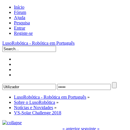
Início
Fórum
Ajuda
Pesquisa
Entrar
Registe-se
LusoRobótica - Robótica em Português
LusoRobótica - Robótica em Português
»
Sobre o LusoRobótica
»
Notícias e Novidades
»
VS-Solar Challenge 2018
« anterior
seguinte »