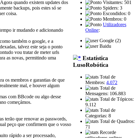
o. Agora quando existem updates dos
Visitantes: 501
mente backups, pois estes só se
Spiders: 3
er coisa.
Escondidos: 0
Membros: 0
Utilizadores
o tempo ir mudando e adicionando
Online
:
Google (2)
, como também o google, e a
Baidu
exadas, talvez este seja o ponto
ontudo vou tratar de meter urls
Estatística
para as novas, permitindo uma
LusoRobótica
Total de
ra os membros e garantias de que
Membros:
4.072
 realmente mal, e houver algum
Total de
Mensagens: 106.883
lemas com BBcode ou algo desse
Total de Tópicos:
m ano começámos.
9.112
Total de
Categorias: 8
mas terão que renovar as passwords,
Total de Quadros:
 qual peço que confirmem que o vosso
71
Recorde
ito rápido a ser processado,
utilizadores online: