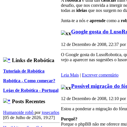
A
robótica
é uma das
ciências
mais
desafio, que nos convida a imergir n
todas as
ideias
que nos surgem no dia
Junta-te a nós e
aprende
como a
rob
Google gosta do LusoR
12 de Dezembro de 2008, 22:37 por
O Google gosta do LusoRobotica, qual
Links de Robótica
vejo a aparecer nas sugestões o luso
Tutoriais de Robótica
Leia Mais
|
Escrever comentário
Robótica - Como começar?
Possível migração do f
Lojas de Robótica - Portugal
12 de Dezembro de 2008, 12:10 por
Posts Recentes
Estou a ponderar a migração do fóru
Humanoide robô
por
josecarlos
[05 de Julho de 2026, 19:27]
Porquê?
Porque o phpBB não me oferece muita 