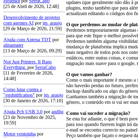
Heathkit
por
SerraCabo
updates (que geralmente não dão à pr
[25 de Abril de 2026, 12:48]
plugins, tenho também que para além 
actualizam editando o códigos dos fi
Desenvolvimento de projetos
com agentes AI
por
jm_araujo
O que perdemos ao mudar de pla
[29 de Março de 2026, 21:59]
Perdemos temporariamente algumas da
para que este fique o melhor possív
Ajuda com Antena TDT
por
Perdemos também alguma visibilidade
almamater
mudança de plataforma implica mudanç
[13 de Março de 2026, 09:29]
mais negativo de todos pois nos outro
estáticos, entre outras coisas, e co
Not Just Printers. It Bans
migração mais suave para o google, 
Everything.
por
SerraCabo
[11 de Fevereiro de 2026,
O que vamos ganhar?
14:48]
Como o mais importante é mesmo a sa
não haverão perdas no futuro, prefi
Como lutar contra a
backup danificado ou algo do géner
"enshitification"
por
jm_araujo
Ganhamos também a migração de toda
[30 de Janeiro de 2026, 17:10]
género, o conteúdo em si vai ser ma
Ajuda Pcb USB 3.0
por
andlig
Como vai suceder a migração?
[23 de Novembro de 2025,
Se esta for adiante, o que é bem prov
19:59]
para isso quando fizerem login irá d
e-mail se encontra correcto no painel
Motor ventoinha
por
Peço também que façam o request da 