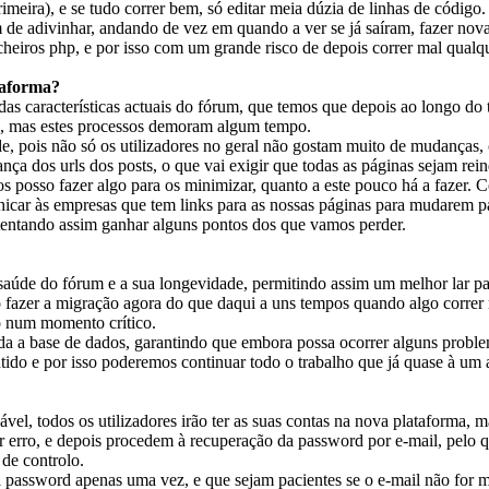
imeira), e se tudo correr bem, só editar meia dúzia de linhas de códig
de adivinhar, andando de vez em quando a ver se já saíram, fazer nova
cheiros php, e por isso com um grande risco de depois correr mal qualqu
taforma?
s características actuais do fórum, que temos que depois ao longo d
el, mas estes processos demoram algum tempo.
, pois não só os utilizadores no geral não gostam muito de mudanças
a dos urls dos posts, o que vai exigir que todas as páginas sejam reind
s posso fazer algo para os minimizar, quanto a este pouco há a fazer. C
municar às empresas que tem links para as nossas páginas para mudarem 
tentando assim ganhar alguns pontos dos que vamos perder.
úde do fórum e a sua longevidade, permitindo assim um melhor lar pa
ro fazer a migração agora do que daqui a uns tempos quando algo correr
o num momento crítico.
 a base de dados, garantindo que embora possa ocorrer alguns prob
ntido e por isso poderemos continuar todo o trabalho que já quase à u
ável, todos os utilizadores irão ter as suas contas na nova plataforma, 
ar erro, e depois procedem à recuperação da password por e-mail, pelo
 de controlo.
password apenas uma vez, e que sejam pacientes se o e-mail não for mu