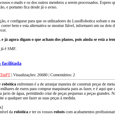
 vossos e-mails e os dos outros membros a serem processados. Espero q
ção, e portanto fica desde já o aviso.
ração, e configurar para que os utilizadores do LusoRobotica sofram o m
 correr bem e esta alternativa se mostrar fiável, informarei um ou dois
cer.
e já agora digam o que acham dos planos, pois ainda se está a tem
 já é SMF.
 facilitada
TigPT
| Visualizações: 26680 | Comentários: 2
de
robótica
enfrentam é a de arranjar maneira de construir peças de metal
milhares de euros para comprar maquinaria para as fazer, e é aqui que 
e a jacto de água, permitindo criar de peças pequenas a peças grandes.
e a qualquer um fazer as suas peças à medida.
k]
 nível da
robótica
e ter os vossos
robots
com acabamentos profissionai