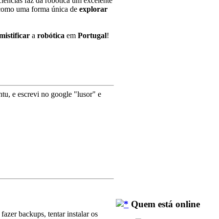
iências faz da robótica um excelente
omo uma forma única de
explorar
mistificar
a
robótica
em
Portugal
!
tu, e escrevi no google "lusor" e
Quem está online
azer backups, tentar instalar os