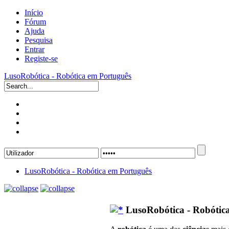
Início
Fórum
Ajuda
Pesquisa
Entrar
Registe-se
LusoRobótica - Robótica em Português
LusoRobótica - Robótica em Português
LusoRobótica - Robótic