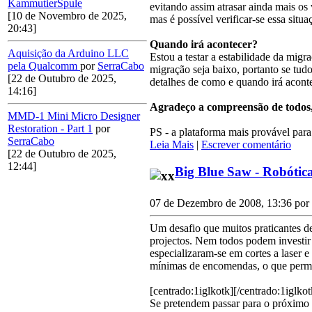
KammutierSpule
evitando assim atrasar ainda mais os
[10 de Novembro de 2025,
mas é possível verificar-se essa situa
20:43]
Quando irá acontecer?
Aquisição da Arduino LLC
Estou a testar a estabilidade da mig
pela Qualcomm
por
SerraCabo
migração seja baixo, portanto se tudo
[22 de Outubro de 2025,
detalhes de como e quando irá aconte
14:16]
Agradeço a compreensão de todos, 
MMD-1 Mini Micro Designer
Restoration - Part 1
por
PS - a plataforma mais provável para
SerraCabo
Leia Mais
|
Escrever comentário
[22 de Outubro de 2025,
12:44]
Big Blue Saw - Robótica
07 de Dezembro de 2008, 13:36 por
Um desafio que muitos praticantes 
projectos. Nem todos podem investir 
especializaram-se em cortes a laser 
mínimas de encomendas, o que permit
[centrado:1iglkotk]
[/centrado:1iglkot
Se pretendem passar para o próximo