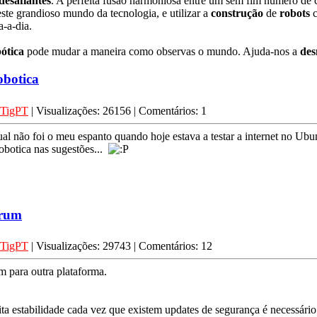
desafiantes
. A perfeita fusão harmoniosa entre um sem fim número de c
este grandioso mundo da tecnologia, e utilizar a
construção
de
robots
c
-a-dia.
ótica
pode mudar a maneira como observas o mundo. Ajuda-nos a
des
obotica
TigPT
| Visualizações: 26156 | Comentários: 1
 não foi o meu espanto quando hoje estava a testar a internet no Ubun
robotica nas sugestões...
órum
TigPT
| Visualizações: 29743 | Comentários: 12
m para outra plataforma.
estabilidade cada vez que existem updates de segurança é necessário f