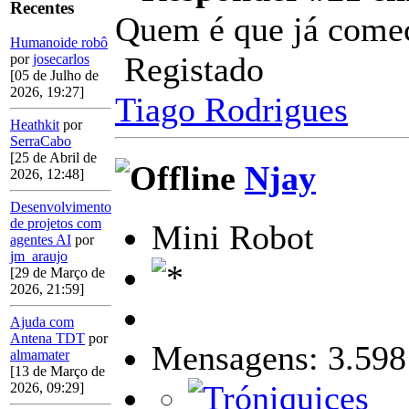
Recentes
Quem é que já come
Humanoide robô
Registado
por
josecarlos
[05 de Julho de
2026, 19:27]
Tiago Rodrigues
Heathkit
por
SerraCabo
[25 de Abril de
Njay
2026, 12:48]
Desenvolvimento
de projetos com
Mini Robot
agentes AI
por
jm_araujo
[29 de Março de
2026, 21:59]
Ajuda com
Antena TDT
por
Mensagens: 3.598
almamater
[13 de Março de
2026, 09:29]