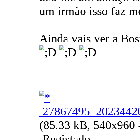
um irmão isso faz me
Ainda vais ver a Bo
27867495_20234420
(85.33 kB, 540x960 -
Registado