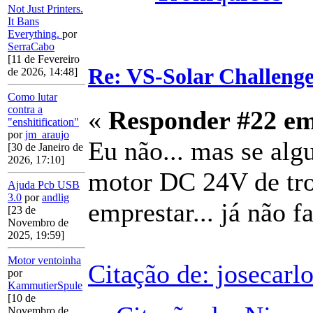
Not Just Printers.
It Bans
Everything.
por
SerraCabo
[11 de Fevereiro
Re: VS-Solar Challeng
de 2026, 14:48]
Como lutar
contra a
«
Responder #22 e
"enshitification"
por
jm_araujo
Eu não... mas se algu
[30 de Janeiro de
2026, 17:10]
motor DC 24V de trot
Ajuda Pcb USB
3.0
por
andlig
emprestar... já não fa
[23 de
Novembro de
2025, 19:59]
Motor ventoinha
Citação de: josecarl
por
KammutierSpule
[10 de
Novembro de