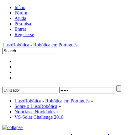
Início
Fórum
Ajuda
Pesquisa
Entrar
Registe-se
LusoRobótica - Robótica em Português
LusoRobótica - Robótica em Português
»
Sobre o LusoRobótica
»
Notícias e Novidades
»
VS-Solar Challenge 2018