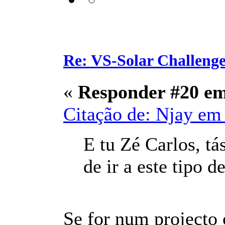
Re: VS-Solar Challeng
«
Responder #20 e
Citação de: Njay em 
E tu Zé Carlos, tá
de ir a este tipo 
Se for num projecto c