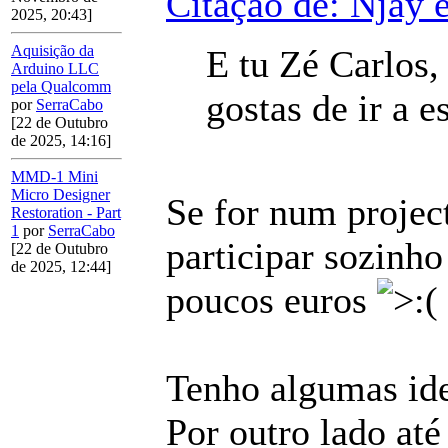
Citação de: Njay 
2025, 20:43]
Aquisição da
E tu Zé Carlos, 
Arduino LLC
pela Qualcomm
gostas de ir a 
por
SerraCabo
[22 de Outubro
de 2025, 14:16]
MMD-1 Mini
Micro Designer
Se for num project
Restoration - Part
1
por
SerraCabo
participar sozinho
[22 de Outubro
de 2025, 12:44]
poucos euros
Tenho algumas ide
Por outro lado at