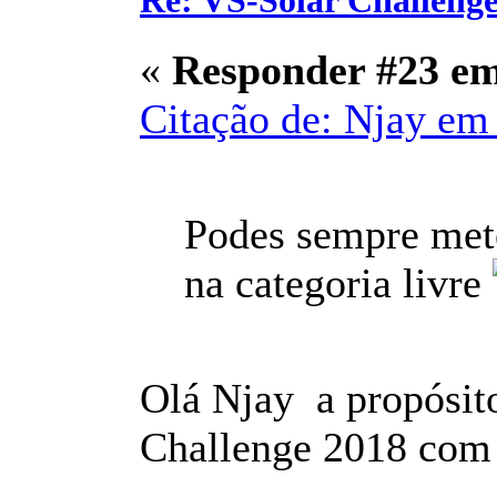
Re: VS-Solar Challeng
«
Responder #23 e
Citação de: Njay em 
Podes sempre mete
na categoria livre
Olá Njay a propósit
Challenge 2018 com o