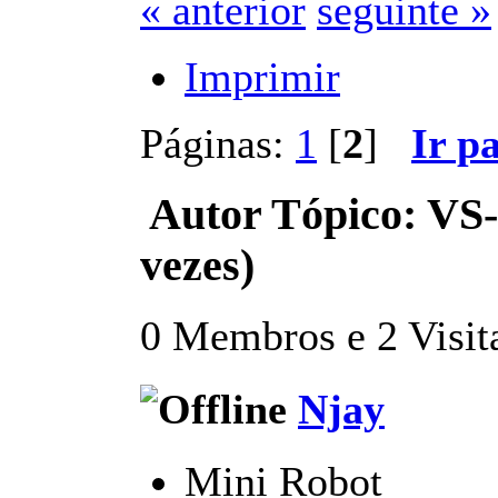
« anterior
seguinte »
Imprimir
Páginas:
1
[
2
]
Ir p
Autor
Tópico: VS-
vezes)
0 Membros e 2 Visita
Njay
Mini Robot