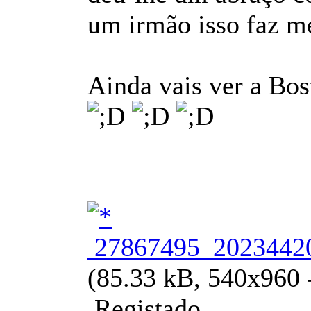
um irmão isso faz me
Ainda vais ver a Bo
27867495_20234420
(85.33 kB, 540x960 -
Registado