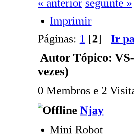
« anterior
seguinte »
Imprimir
Páginas:
1
[
2
]
Ir p
Autor
Tópico: VS-
vezes)
0 Membros e 2 Visita
Njay
Mini Robot