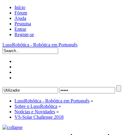
Início
Fórum
Ajuda
Pesquisa
Entrar
Registe-se
LusoRobótica - Robótica em Português
LusoRobótica - Robótica em Português
»
Sobre o LusoRobótica
»
Notícias e Novidades
»
VS-Solar Challenge 2018