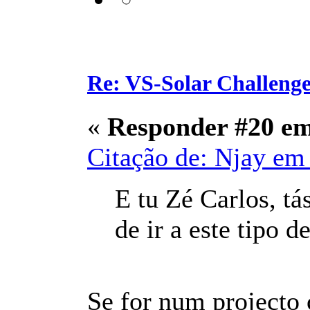
Re: VS-Solar Challeng
«
Responder #20 e
Citação de: Njay em 
E tu Zé Carlos, tá
de ir a este tipo 
Se for num projecto c