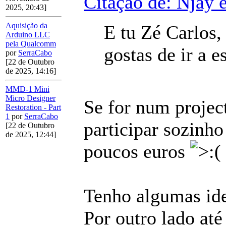
Citação de: Njay 
2025, 20:43]
Aquisição da
E tu Zé Carlos, 
Arduino LLC
pela Qualcomm
gostas de ir a 
por
SerraCabo
[22 de Outubro
de 2025, 14:16]
MMD-1 Mini
Micro Designer
Se for num project
Restoration - Part
1
por
SerraCabo
participar sozinho
[22 de Outubro
de 2025, 12:44]
poucos euros
Tenho algumas ide
Por outro lado at