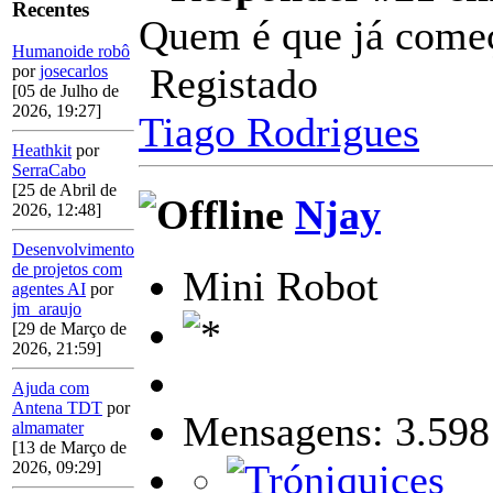
Recentes
Quem é que já come
Humanoide robô
Registado
por
josecarlos
[05 de Julho de
2026, 19:27]
Tiago Rodrigues
Heathkit
por
SerraCabo
[25 de Abril de
Njay
2026, 12:48]
Desenvolvimento
de projetos com
Mini Robot
agentes AI
por
jm_araujo
[29 de Março de
2026, 21:59]
Ajuda com
Antena TDT
por
Mensagens: 3.598
almamater
[13 de Março de
2026, 09:29]