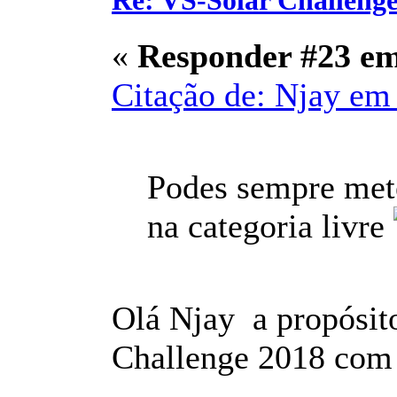
Re: VS-Solar Challeng
«
Responder #23 e
Citação de: Njay em 
Podes sempre mete
na categoria livre
Olá Njay a propósit
Challenge 2018 com o