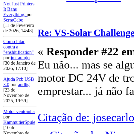
Not Just Printers.
It Bans
Everything.
por
SerraCabo
[11 de Fevereiro
Re: VS-Solar Challeng
de 2026, 14:48]
Como lutar
contra a
«
Responder #22 e
"enshitification"
por
jm_araujo
Eu não... mas se algu
[30 de Janeiro de
2026, 17:10]
motor DC 24V de trot
Ajuda Pcb USB
3.0
por
andlig
emprestar... já não fa
[23 de
Novembro de
2025, 19:59]
Motor ventoinha
Citação de: josecarl
por
KammutierSpule
[10 de
Novembro de