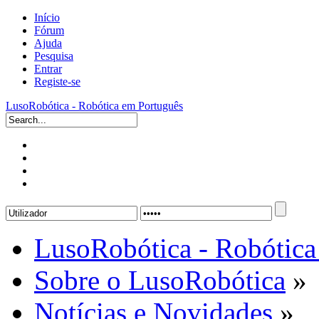
Início
Fórum
Ajuda
Pesquisa
Entrar
Registe-se
LusoRobótica - Robótica em Português
LusoRobótica - Robótica
Sobre o LusoRobótica
»
Notícias e Novidades
»