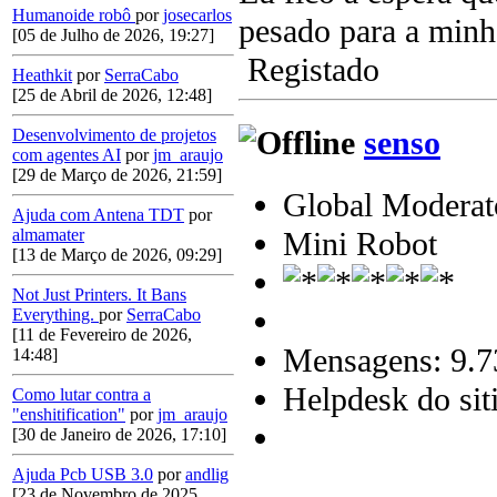
Humanoide robô
por
josecarlos
pesado para a minh
[05 de Julho de 2026, 19:27]
Registado
Heathkit
por
SerraCabo
[25 de Abril de 2026, 12:48]
senso
Desenvolvimento de projetos
com agentes AI
por
jm_araujo
[29 de Março de 2026, 21:59]
Global Moderat
Ajuda com Antena TDT
por
Mini Robot
almamater
[13 de Março de 2026, 09:29]
Not Just Printers. It Bans
Everything.
por
SerraCabo
[11 de Fevereiro de 2026,
Mensagens: 9.7
14:48]
Helpdesk do sit
Como lutar contra a
"enshitification"
por
jm_araujo
[30 de Janeiro de 2026, 17:10]
Ajuda Pcb USB 3.0
por
andlig
[23 de Novembro de 2025,