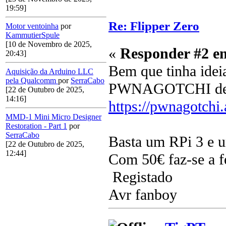
19:59]
Re: Flipper Zero
Motor ventoinha
por
KammutierSpule
[10 de Novembro de 2025,
«
Responder #2 e
20:43]
Bem que tinha ideia 
Aquisição da Arduino LLC
pela Qualcomm
por
SerraCabo
PWNAGOTCHI deve 
[22 de Outubro de 2025,
14:16]
https://pwnagotchi.
MMD-1 Mini Micro Designer
Restoration - Part 1
por
SerraCabo
Basta um RPi 3 e u
[22 de Outubro de 2025,
12:44]
Com 50€ faz-se a fe
Registado
Avr fanboy