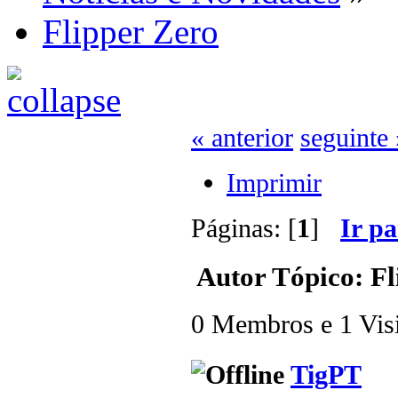
Flipper Zero
« anterior
seguinte 
Imprimir
Páginas: [
1
]
Ir p
Autor
Tópico: Fl
0 Membros e 1 Visit
TigPT