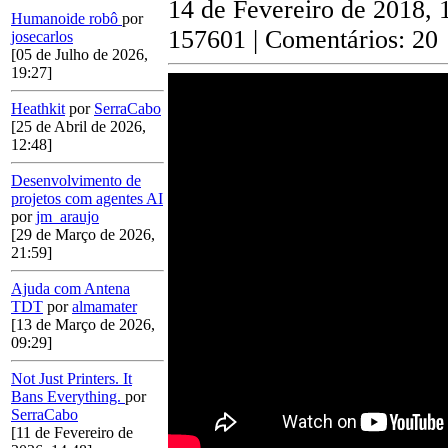
14 de Fevereiro de 2018, 
Humanoide robô
por
157601 | Comentários: 20
josecarlos
[05 de Julho de 2026,
19:27]
Heathkit
por
SerraCabo
[25 de Abril de 2026,
12:48]
Desenvolvimento de
projetos com agentes AI
por
jm_araujo
[29 de Março de 2026,
21:59]
Ajuda com Antena
TDT
por
almamater
[13 de Março de 2026,
09:29]
Not Just Printers. It
Bans Everything.
por
SerraCabo
[11 de Fevereiro de