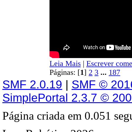
Leia Mais
|
Escrever come
Páginas: [
1
]
2
3
...
187
SMF 2.0.19
|
SMF © 201
SimplePortal 2.3.7 © 20
Página criada em 0.051 se