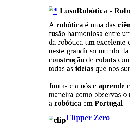
LusoRobótica - Robó
A
robótica
é uma das
ciê
fusão harmoniosa entre u
da robótica um excelente 
neste grandioso mundo da t
construção
de
robots
com
todas as
ideias
que nos sur
Junta-te a nós e
aprende
c
maneira como observas o
a
robótica
em
Portugal
!
Flipper Zero