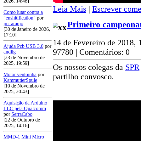
2026, 14:48]
Leia Mais
|
Escrever come
Como lutar contra a
"enshitification"
por
Primeiro campeonat
jm_araujo
[30 de Janeiro de 2026,
17:10]
14 de Fevereiro de 2018, 
Ajuda Pcb USB 3.0
por
97780 | Comentários: 0
andlig
[23 de Novembro de
2025, 19:59]
Os nossos colegas da
SPR
Motor ventoinha
por
partilho convosco.
KammutierSpule
[10 de Novembro de
2025, 20:43]
Aquisição da Arduino
LLC pela Qualcomm
por
SerraCabo
[22 de Outubro de
2025, 14:16]
MMD-1 Mini Micro