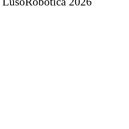
LusoRobótica 2026