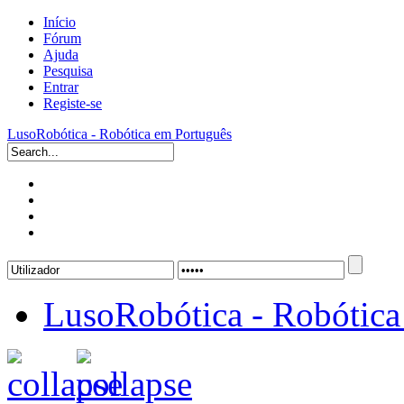
Início
Fórum
Ajuda
Pesquisa
Entrar
Registe-se
LusoRobótica - Robótica em Português
LusoRobótica - Robótica