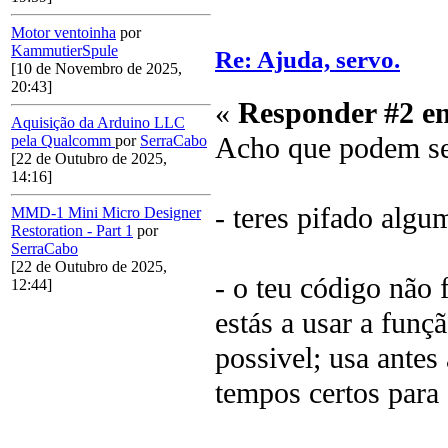
Motor ventoinha
por
KammutierSpule
Re: Ajuda, servo.
[10 de Novembro de 2025,
20:43]
«
Responder #2 e
Aquisição da Arduino LLC
Acho que podem ser
pela Qualcomm
por
SerraCabo
[22 de Outubro de 2025,
14:16]
- teres pifado algu
MMD-1 Mini Micro Designer
Restoration - Part 1
por
SerraCabo
[22 de Outubro de 2025,
- o teu código não
12:44]
estás a usar a funç
possivel; usa antes
tempos certos para 