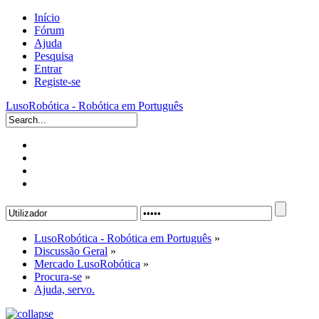
Início
Fórum
Ajuda
Pesquisa
Entrar
Registe-se
LusoRobótica - Robótica em Português
LusoRobótica - Robótica em Português
»
Discussão Geral
»
Mercado LusoRobótica
»
Procura-se
»
Ajuda, servo.