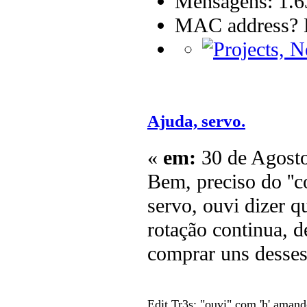
Mensagens: 1.6
MAC address? B
Ajuda, servo.
«
em:
30 de Agosto
Bem, preciso do ''c
servo, ouvi dizer 
rotação continua, d
comprar uns desses
Edit Tr3s: "ouvi" com 'h' aman