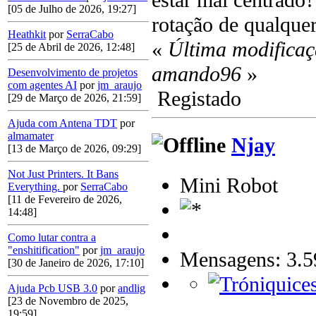
estar mal centrado
[05 de Julho de 2026, 19:27]
rotação de qualque
Heathkit
por
SerraCabo
«
Última modificaç
[25 de Abril de 2026, 12:48]
amando96
»
Desenvolvimento de projetos
com agentes AI
por
jm_araujo
Registado
[29 de Março de 2026, 21:59]
Ajuda com Antena TDT
por
almamater
Njay
[13 de Março de 2026, 09:29]
Not Just Printers. It Bans
Mini Robot
Everything.
por
SerraCabo
[11 de Fevereiro de 2026,
14:48]
Como lutar contra a
"enshitification"
por
jm_araujo
Mensagens: 3.5
[30 de Janeiro de 2026, 17:10]
Ajuda Pcb USB 3.0
por
andlig
[23 de Novembro de 2025,
19:59]