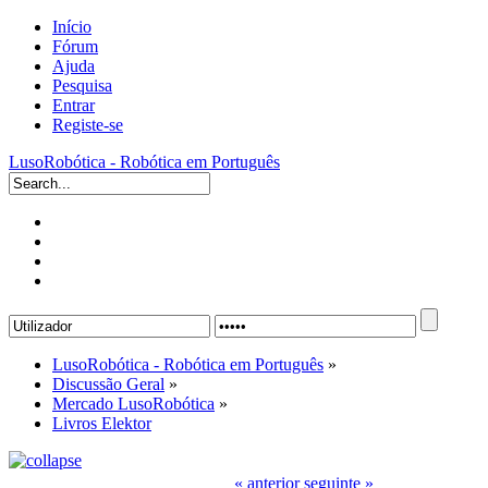
Início
Fórum
Ajuda
Pesquisa
Entrar
Registe-se
LusoRobótica - Robótica em Português
LusoRobótica - Robótica em Português
»
Discussão Geral
»
Mercado LusoRobótica
»
Livros Elektor
« anterior
seguinte »