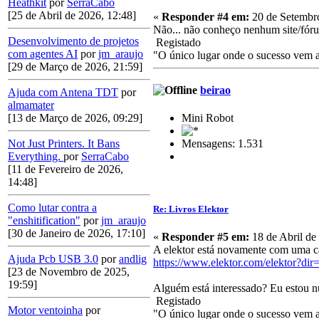
Heathkit
por
SerraCabo
[25 de Abril de 2026, 12:48]
«
Responder #4 em:
20 de Setembro
Não... não conheço nenhum site/fórum
Desenvolvimento de projetos
Registado
com agentes AI
por
jm_araujo
"O único lugar onde o sucesso vem an
[29 de Março de 2026, 21:59]
beirao
Ajuda com Antena TDT
por
almamater
Mini Robot
[13 de Março de 2026, 09:29]
Mensagens: 1.531
Not Just Printers. It Bans
Everything.
por
SerraCabo
[11 de Fevereiro de 2026,
14:48]
Como lutar contra a
Re: Livros Elektor
"enshitification"
por
jm_araujo
[30 de Janeiro de 2026, 17:10]
«
Responder #5 em:
18 de Abril de
A elektor está novamente com uma c
Ajuda Pcb USB 3.0
por
andlig
https://www.elektor.com/elektor?dir
[23 de Novembro de 2025,
19:59]
Alguém está interessado? Eu estou n
Registado
Motor ventoinha
por
"O único lugar onde o sucesso vem an