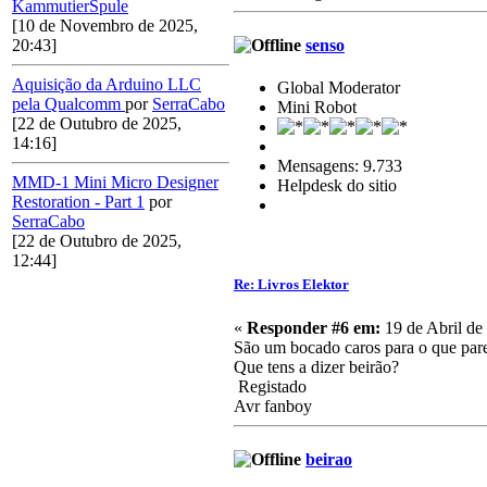
KammutierSpule
[10 de Novembro de 2025,
senso
20:43]
Aquisição da Arduino LLC
Global Moderator
pela Qualcomm
por
SerraCabo
Mini Robot
[22 de Outubro de 2025,
14:16]
Mensagens: 9.733
MMD-1 Mini Micro Designer
Helpdesk do sitio
Restoration - Part 1
por
SerraCabo
[22 de Outubro de 2025,
12:44]
Re: Livros Elektor
«
Responder #6 em:
19 de Abril de
São um bocado caros para o que parece
Que tens a dizer beirão?
Registado
Avr fanboy
beirao