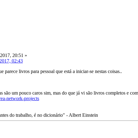
 2017, 20:51 »
 2017, 02:43
parece livros para pessoal que está a iniciar-se nestas coisas..
ns são um pouco caros sim, mas do que já vi são livros completos e co
rea-network-projects
tes do trabalho, é no dicionário" - Albert Einstein