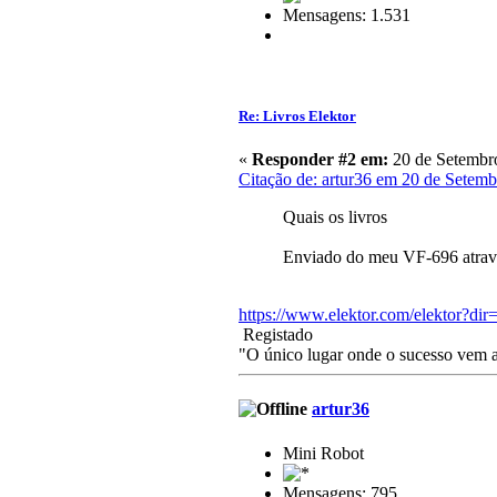
Mensagens: 1.531
Re: Livros Elektor
«
Responder #2 em:
20 de Setembro
Citação de: artur36 em 20 de Setemb
Quais os livros
Enviado do meu VF-696 atrav
https://www.elektor.com/elektor?dir
Registado
"O único lugar onde o sucesso vem an
artur36
Mini Robot
Mensagens: 795