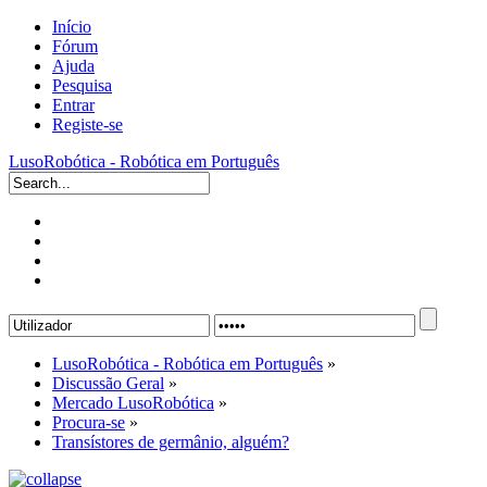
Início
Fórum
Ajuda
Pesquisa
Entrar
Registe-se
LusoRobótica - Robótica em Português
LusoRobótica - Robótica em Português
»
Discussão Geral
»
Mercado LusoRobótica
»
Procura-se
»
Transístores de germânio, alguém?