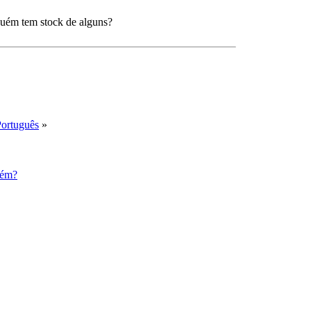
lguém tem stock de alguns?
Português
»
uém?