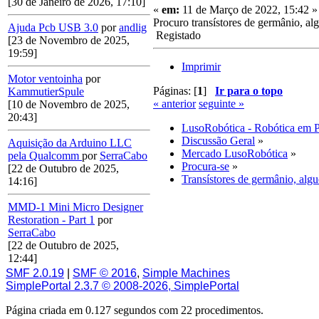
[30 de Janeiro de 2026, 17:10]
«
em:
11 de Março de 2022, 15:42 »
Procuro transístores de germânio, a
Ajuda Pcb USB 3.0
por
andlig
Registado
[23 de Novembro de 2025,
19:59]
Imprimir
Motor ventoinha
por
Páginas: [
1
]
Ir para o topo
KammutierSpule
« anterior
seguinte »
[10 de Novembro de 2025,
20:43]
LusoRobótica - Robótica em 
Discussão Geral
»
Aquisição da Arduino LLC
Mercado LusoRobótica
»
pela Qualcomm
por
SerraCabo
Procura-se
»
[22 de Outubro de 2025,
Transístores de germânio, alg
14:16]
MMD-1 Mini Micro Designer
Restoration - Part 1
por
SerraCabo
[22 de Outubro de 2025,
12:44]
SMF 2.0.19
|
SMF © 2016
,
Simple Machines
SimplePortal 2.3.7 © 2008-2026, SimplePortal
Página criada em 0.127 segundos com 22 procedimentos.