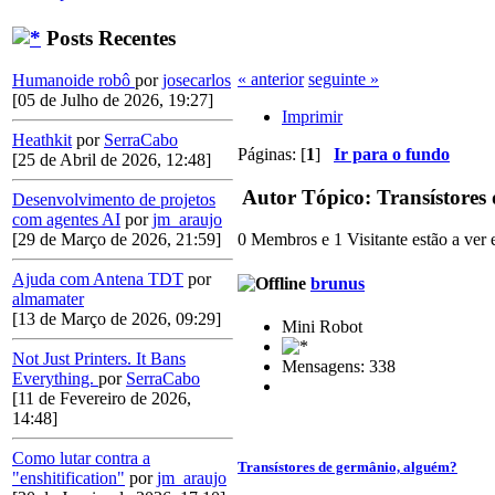
Posts Recentes
« anterior
seguinte »
Humanoide robô
por
josecarlos
[05 de Julho de 2026, 19:27]
Imprimir
Heathkit
por
SerraCabo
Páginas: [
1
]
Ir para o fundo
[25 de Abril de 2026, 12:48]
Autor
Tópico: Transístores
Desenvolvimento de projetos
com agentes AI
por
jm_araujo
[29 de Março de 2026, 21:59]
0 Membros e 1 Visitante estão a ver e
Ajuda com Antena TDT
por
brunus
almamater
[13 de Março de 2026, 09:29]
Mini Robot
Not Just Printers. It Bans
Mensagens: 338
Everything.
por
SerraCabo
[11 de Fevereiro de 2026,
14:48]
Como lutar contra a
Transístores de germânio, alguém?
"enshitification"
por
jm_araujo