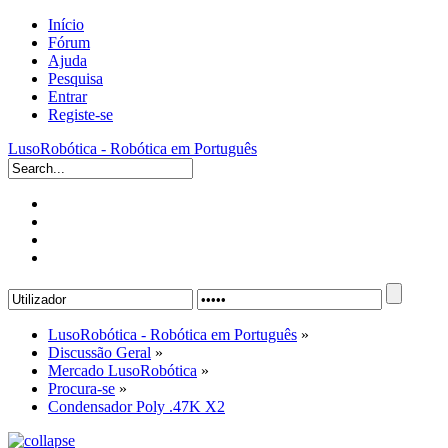
Início
Fórum
Ajuda
Pesquisa
Entrar
Registe-se
LusoRobótica - Robótica em Português
LusoRobótica - Robótica em Português
»
Discussão Geral
»
Mercado LusoRobótica
»
Procura-se
»
Condensador Poly .47K X2