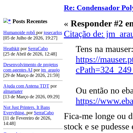
Re: Condensador Pol
Posts Recentes
«
Responder #2 e
Citação de: jm_ara
Humanoide robô
por
josecarlos
[05 de Julho de 2026, 19:27]
Tens na mauser
Heathkit
por
SerraCabo
[25 de Abril de 2026, 12:48]
https://mauser.p
Desenvolvimento de projetos
cPath=324_249
com agentes AI
por
jm_araujo
[29 de Março de 2026, 21:59]
Ajuda com Antena TDT
por
Ou então no eb
almamater
[13 de Março de 2026, 09:29]
https://www.eb
Not Just Printers. It Bans
Everything.
por
SerraCabo
Fica-me longe ou 
[11 de Fevereiro de 2026,
14:48]
stock e se pudesse 