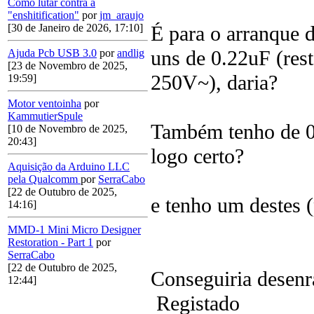
Como lutar contra a
"enshitification"
por
jm_araujo
É para o arranque 
[30 de Janeiro de 2026, 17:10]
uns de 0.22uF (res
Ajuda Pcb USB 3.0
por
andlig
[23 de Novembro de 2025,
250V~), daria?
19:59]
Motor ventoinha
por
KammutierSpule
Também tenho de 0.
[10 de Novembro de 2025,
20:43]
logo certo?
Aquisição da Arduino LLC
pela Qualcomm
por
SerraCabo
[22 de Outubro de 2025,
e tenho um destes
14:16]
MMD-1 Mini Micro Designer
Restoration - Part 1
por
SerraCabo
[22 de Outubro de 2025,
Conseguiria desen
12:44]
Registado