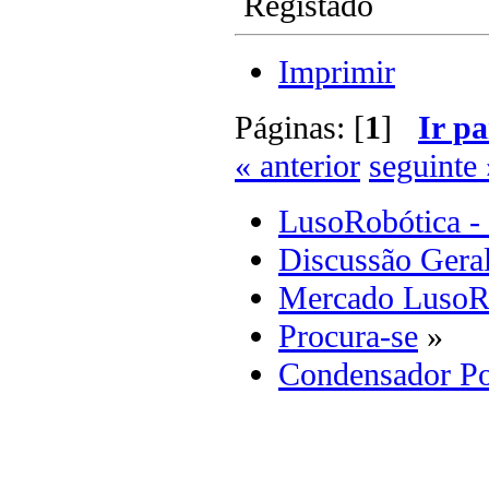
Registado
Imprimir
Páginas: [
1
]
Ir pa
« anterior
seguinte 
LusoRobótica -
Discussão Gera
Mercado LusoR
Procura-se
»
Condensador P