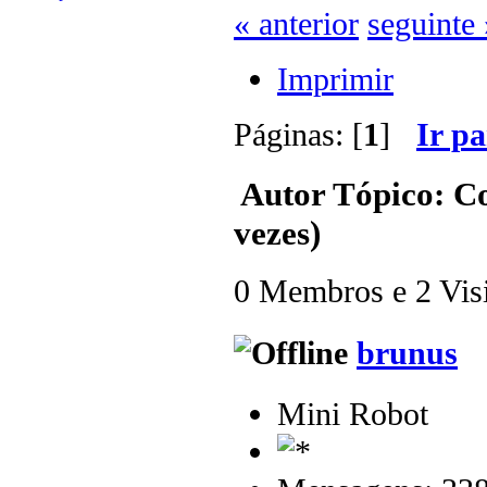
« anterior
seguinte 
Imprimir
Páginas: [
1
]
Ir p
Autor
Tópico: C
vezes)
0 Membros e 2 Visit
brunus
Mini Robot