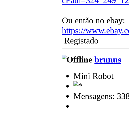
cPath=324_249_12
Ou então no ebay:
https://www.ebay.
Registado
brunus
Mini Robot
Mensagens: 33