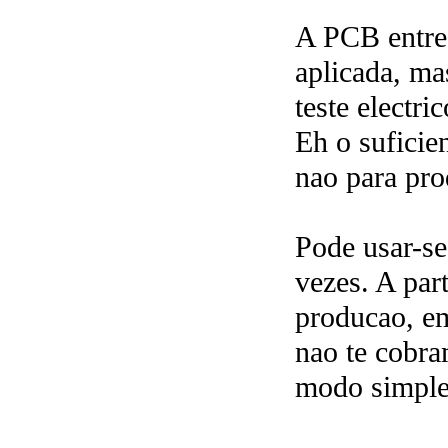
A PCB ent
aplicada, 
teste electric
Eh o suficien
nao para pro
Pode usar-se
vezes. A par
producao, e
nao te cobra
modo simples