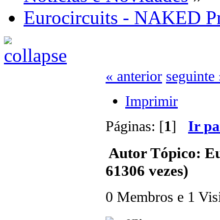
Eurocircuits - NAKED P
« anterior
seguinte 
Imprimir
Páginas: [
1
]
Ir p
Autor
Tópico: Eu
61306 vezes)
0 Membros e 1 Visit