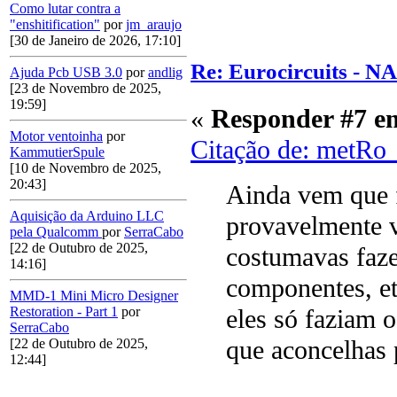
Como lutar contra a
"enshitification"
por
jm_araujo
[30 de Janeiro de 2026, 17:10]
Re: Eurocircuits - 
Ajuda Pcb USB 3.0
por
andlig
[23 de Novembro de 2025,
19:59]
«
Responder #7 e
Motor ventoinha
por
Citação de: metRo
KammutierSpule
[10 de Novembro de 2025,
20:43]
Ainda vem que f
Aquisição da Arduino LLC
provavelmente v
pela Qualcomm
por
SerraCabo
[22 de Outubro de 2025,
costumavas faze
14:16]
componentes, et
MMD-1 Mini Micro Designer
Restoration - Part 1
por
eles só faziam 
SerraCabo
que aconcelhas 
[22 de Outubro de 2025,
12:44]