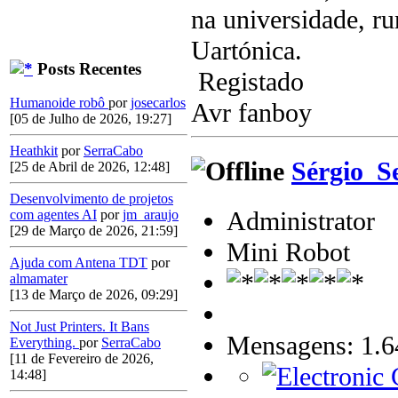
na universidade, ru
Uartónica.
Posts Recentes
Registado
Humanoide robô
por
josecarlos
Avr fanboy
[05 de Julho de 2026, 19:27]
Heathkit
por
SerraCabo
Sérgio_S
[25 de Abril de 2026, 12:48]
Desenvolvimento de projetos
Administrator
com agentes AI
por
jm_araujo
[29 de Março de 2026, 21:59]
Mini Robot
Ajuda com Antena TDT
por
almamater
[13 de Março de 2026, 09:29]
Not Just Printers. It Bans
Mensagens: 1.6
Everything.
por
SerraCabo
[11 de Fevereiro de 2026,
14:48]