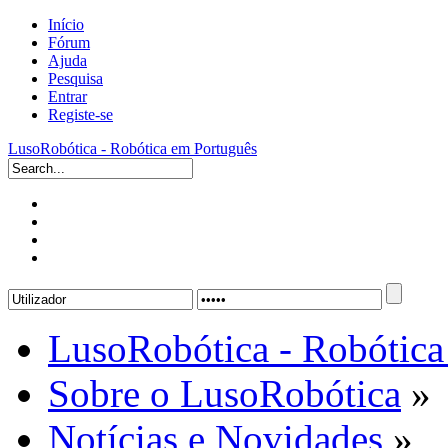
Início
Fórum
Ajuda
Pesquisa
Entrar
Registe-se
LusoRobótica - Robótica em Português
LusoRobótica - Robótica
Sobre o LusoRobótica
»
Notícias e Novidades
»