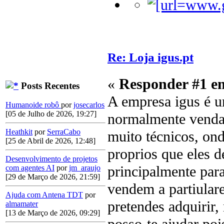
Re: Loja igus.pt
«
Responder #1 e
Posts Recentes
A empresa igus é 
Humanoide robô
por
josecarlos
[05 de Julho de 2026, 19:27]
normalmente venda 
Heathkit
por
SerraCabo
muito técnicos, on
[25 de Abril de 2026, 12:48]
proprios que eles 
Desenvolvimento de projetos
principalmente para
com agentes AI
por
jm_araujo
[29 de Março de 2026, 21:59]
vendem a partiular
Ajuda com Antena TDT
por
pretendes adquirir,
almamater
[13 de Março de 2026, 09:29]