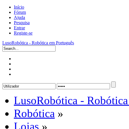
Início
Fórum
Ajuda
Pesquisa
Entrar
Registe-se
LusoRobótica - Robótica em Português
LusoRobótica - Robótica
Robótica
»
Lojas
»