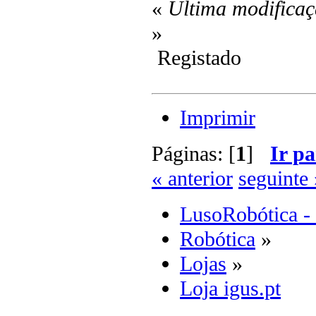
«
Última modificaç
»
Registado
Imprimir
Páginas: [
1
]
Ir pa
« anterior
seguinte 
LusoRobótica -
Robótica
»
Lojas
»
Loja igus.pt