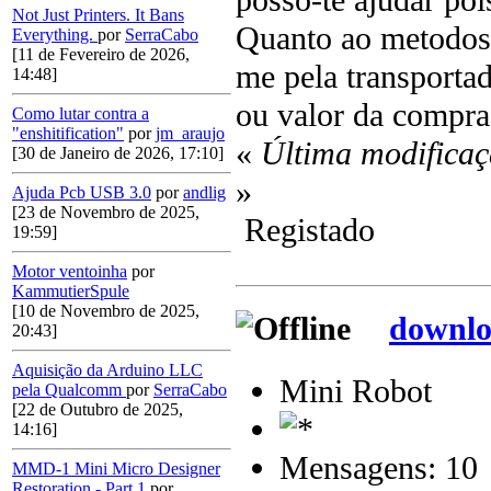
posso-te ajudar poi
Not Just Printers. It Bans
Quanto ao metodos 
Everything.
por
SerraCabo
[11 de Fevereiro de 2026,
me pela transportad
14:48]
ou valor da compra,
Como lutar contra a
"enshitification"
por
jm_araujo
«
Última modificaç
[30 de Janeiro de 2026, 17:10]
»
Ajuda Pcb USB 3.0
por
andlig
[23 de Novembro de 2025,
Registado
19:59]
Motor ventoinha
por
KammutierSpule
[10 de Novembro de 2025,
downlo
20:43]
Aquisição da Arduino LLC
Mini Robot
pela Qualcomm
por
SerraCabo
[22 de Outubro de 2025,
14:16]
Mensagens: 10
MMD-1 Mini Micro Designer
Restoration - Part 1
por