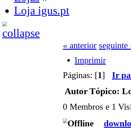
Loja igus.pt
« anterior
seguinte 
Imprimir
Páginas: [
1
]
Ir p
Autor
Tópico: Lo
0 Membros e 1 Visit
downlo