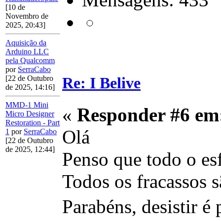
[10 de
Novembro de
2025, 20:43]
Aquisição da
Arduino LLC
pela Qualcomm
por
SerraCabo
Re: I Belive
[22 de Outubro
de 2025, 14:16]
MMD-1 Mini
«
Responder #6 em
Micro Designer
Restoration - Part
Olá
1
por
SerraCabo
[22 de Outubro
de 2025, 12:44]
Penso que todo o esf
Todos os fracassos
Parabéns, desistir é