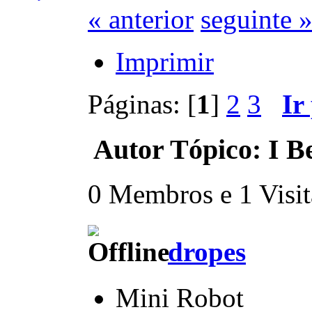
« anterior
seguinte 
Imprimir
Páginas: [
1
]
2
3
Ir
Autor
Tópico: I Be
0 Membros e 1 Visita
dropes
Mini Robot