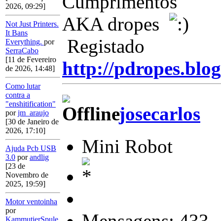
Cumprimentos
2026, 09:29]
AKA dropes
Not Just Printers.
It Bans
Registado
Everything.
por
SerraCabo
[11 de Fevereiro
http://pdropes.blog
de 2026, 14:48]
Como lutar
contra a
"enshitification"
josecarlos
por
jm_araujo
[30 de Janeiro de
2026, 17:10]
Mini Robot
Ajuda Pcb USB
3.0
por
andlig
[23 de
Novembro de
2025, 19:59]
Motor ventoinha
por
Mensagens: 433
KammutierSpule