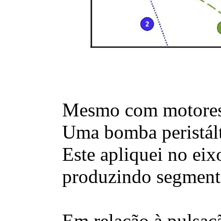
Mesmo com motores d
Uma bomba peristálti
Este apliquei no ei
produzindo segmento
Em relação à pulsaçã