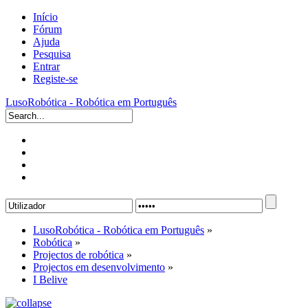
Início
Fórum
Ajuda
Pesquisa
Entrar
Registe-se
LusoRobótica - Robótica em Português
LusoRobótica - Robótica em Português
»
Robótica
»
Projectos de robótica
»
Projectos em desenvolvimento
»
I Belive