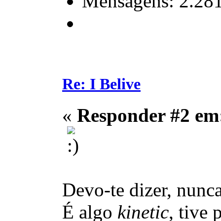
Mensagens: 2.28
Re: I Belive
«
Responder #2 em
Devo-te dizer, nunca
É algo
kinetic
, tive