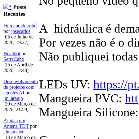
No pequeno vídeo qu
Posts
Recentes
A hidráulica é dema
Humanoide robô
por
josecarlos
[05 de Julho de
Por vezes não é o di
2026, 19:27]
Não publiquei todas 
Heathkit
por
SerraCabo
[25 de Abril de
2026, 12:48]
LEDs UV:
https://
Desenvolvimento
de projetos com
agentes AI
por
Mangueira PVC:
ht
jm_araujo
[29 de Março de
Mangueira Silicone
2026, 21:59]
Ajuda com
Antena TDT
por
almamater
[13 de Março de