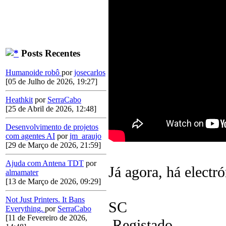
Posts Recentes
Humanoide robô
por
josecarlos
[05 de Julho de 2026, 19:27]
Heathkit
por
SerraCabo
[25 de Abril de 2026, 12:48]
Desenvolvimento de projetos
com agentes AI
por
jm_araujo
[29 de Março de 2026, 21:59]
Ajuda com Antena TDT
por
Já agora, há electr
almamater
[13 de Março de 2026, 09:29]
Not Just Printers. It Bans
SC
Everything.
por
SerraCabo
[11 de Fevereiro de 2026,
Registado