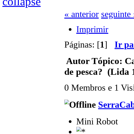
« anterior
seguinte 
Imprimir
Páginas: [
1
]
Ir p
Autor
Tópico: Ca
de pesca? (Lida 
0 Membros e 1 Visit
SerraCa
Mini Robot