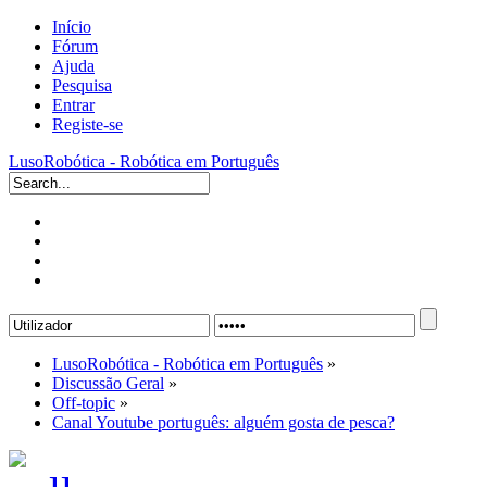
Início
Fórum
Ajuda
Pesquisa
Entrar
Registe-se
LusoRobótica - Robótica em Português
LusoRobótica - Robótica em Português
»
Discussão Geral
»
Off-topic
»
Canal Youtube português: alguém gosta de pesca?