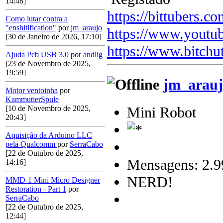
14:48]
https://bittubers.
Como lutar contra a
"enshitification"
por
jm_araujo
https://www.youtu
[30 de Janeiro de 2026, 17:10]
https://www.bitchu
Ajuda Pcb USB 3.0
por
andlig
[23 de Novembro de 2025,
19:59]
jm_arauj
Motor ventoinha
por
KammutierSpule
Mini Robot
[10 de Novembro de 2025,
20:43]
Aquisição da Arduino LLC
pela Qualcomm
por
SerraCabo
[22 de Outubro de 2025,
Mensagens: 2.9
14:16]
NERD!
MMD-1 Mini Micro Designer
Restoration - Part 1
por
SerraCabo
[22 de Outubro de 2025,
12:44]