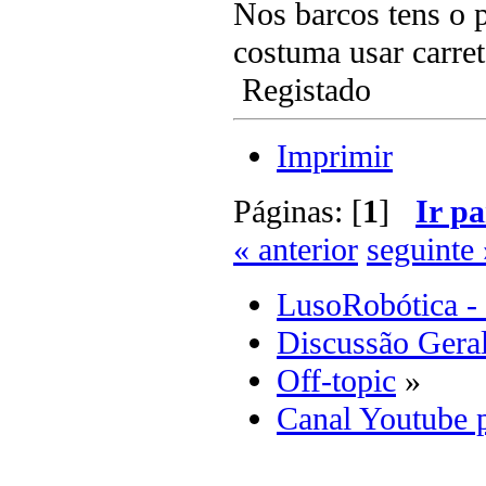
Nos barcos tens o 
costuma usar carret
Registado
Imprimir
Páginas: [
1
]
Ir pa
« anterior
seguinte 
LusoRobótica -
Discussão Gera
Off-topic
»
Canal Youtube p