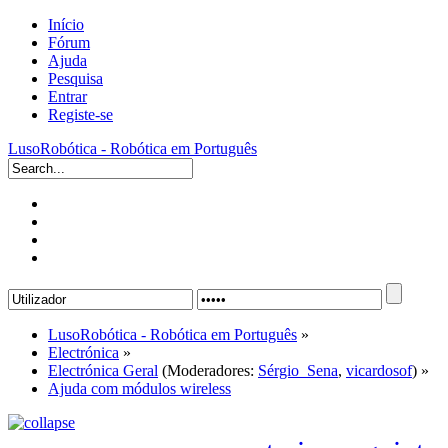
Início
Fórum
Ajuda
Pesquisa
Entrar
Registe-se
LusoRobótica - Robótica em Português
LusoRobótica - Robótica em Português
»
Electrónica
»
Electrónica Geral
(Moderadores:
Sérgio_Sena
,
vicardosof
) »
Ajuda com módulos wireless