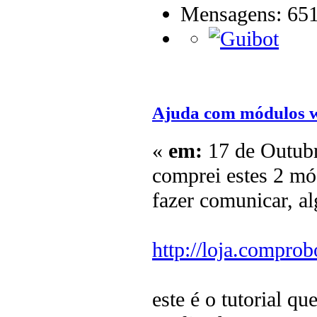
Mensagens: 65
Ajuda com módulos w
«
em:
17 de Outubr
comprei estes 2 mód
fazer comunicar, a
http://loja.compro
este é o tutorial 