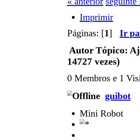
« anterior
seguinte 
Imprimir
Páginas: [
1
]
Ir p
Autor
Tópico: Aj
14727 vezes)
0 Membros e 1 Visit
guibot
Mini Robot