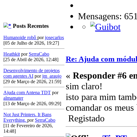
Mensagens: 65
Posts Recentes
Humanoide robô
por
josecarlos
[05 de Julho de 2026, 19:27]
Heathkit
por
SerraCabo
Re: Ajuda com módulo
[25 de Abril de 2026, 12:48]
Desenvolvimento de projetos
«
Responder #6 e
com agentes AI
por
jm_araujo
[29 de Março de 2026, 21:59]
sim claro!
Ajuda com Antena TDT
por
isto para mim tamb
almamater
[13 de Março de 2026, 09:29]
comandar os meu
Not Just Printers. It Bans
Registado
Everything.
por
SerraCabo
[11 de Fevereiro de 2026,
14:48]