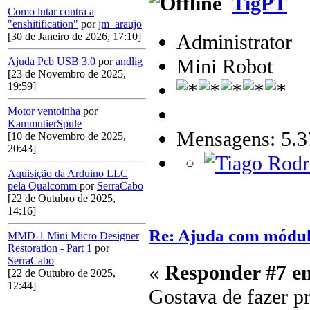
TigPT
Como lutar contra a
"enshitification"
por
jm_araujo
Administrator
[30 de Janeiro de 2026, 17:10]
Mini Robot
Ajuda Pcb USB 3.0
por
andlig
[23 de Novembro de 2025,
19:59]
Motor ventoinha
por
KammutierSpule
Mensagens: 5.3
[10 de Novembro de 2025,
20:43]
Aquisição da Arduino LLC
pela Qualcomm
por
SerraCabo
[22 de Outubro de 2025,
14:16]
Re: Ajuda com módulo
MMD-1 Mini Micro Designer
Restoration - Part 1
por
SerraCabo
«
Responder #7 e
[22 de Outubro de 2025,
12:44]
Gostava de fazer p