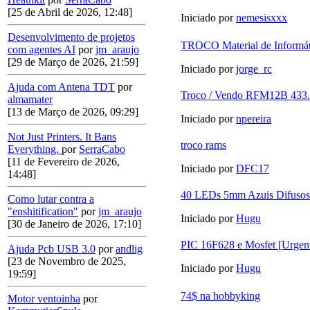
[25 de Abril de 2026, 12:48]
Iniciado por
nemesisxxx
Desenvolvimento de projetos
TROCO Material de Informát
com agentes AI
por
jm_araujo
[29 de Março de 2026, 21:59]
Iniciado por
jorge_rc
Ajuda com Antena TDT
por
Troco / Vendo RFM12B 433
almamater
[13 de Março de 2026, 09:29]
Iniciado por
npereira
Not Just Printers. It Bans
troco rams
Everything.
por
SerraCabo
[11 de Fevereiro de 2026,
Iniciado por
DFC17
14:48]
40 LEDs 5mm Azuis Difusos
Como lutar contra a
"enshitification"
por
jm_araujo
Iniciado por
Hugu
[30 de Janeiro de 2026, 17:10]
PIC 16F628 e Mosfet [Urgent
Ajuda Pcb USB 3.0
por
andlig
[23 de Novembro de 2025,
Iniciado por
Hugu
19:59]
74$ na hobbyking
Motor ventoinha
por