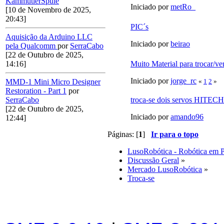
KammutierSpule
Iniciado por
metRo_
[10 de Novembro de 2025,
20:43]
PIC´s
Aquisição da Arduino LLC
Iniciado por
beirao
pela Qualcomm
por
SerraCabo
[22 de Outubro de 2025,
Muito Material para trocar/ve
14:16]
Iniciado por
jorge_rc
«
1
2
»
MMD-1 Mini Micro Designer
Restoration - Part 1
por
troca-se dois servos HITE
SerraCabo
[22 de Outubro de 2025,
Iniciado por
amando96
12:44]
Páginas: [
1
]
Ir para o topo
LusoRobótica - Robótica em 
Discussão Geral
»
Mercado LusoRobótica
»
Troca-se