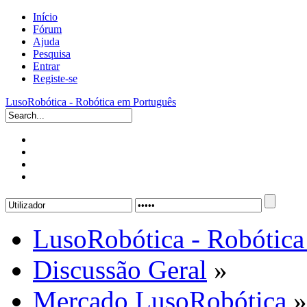
Início
Fórum
Ajuda
Pesquisa
Entrar
Registe-se
LusoRobótica - Robótica em Português
LusoRobótica - Robótica
Discussão Geral
»
Mercado LusoRobótica
»