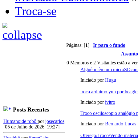
Troca-se
Páginas: [
1
]
Ir para o fundo
Assunto
0 Membros e 2 Visitantes estão a ver
Alguém têm um microSDcard
Iniciado por
Hugu
troca arduimo yun por beagl
Iniciado por
ivitro
Posts Recentes
Troco osciloscopio analógio p
Humanoide robô
por
josecarlos
Iniciado por
Bernardo Lucas
[05 de Julho de 2026, 19:27]
Ofereço/Troco/Vendo material
Heathkit
por
SerraCabo