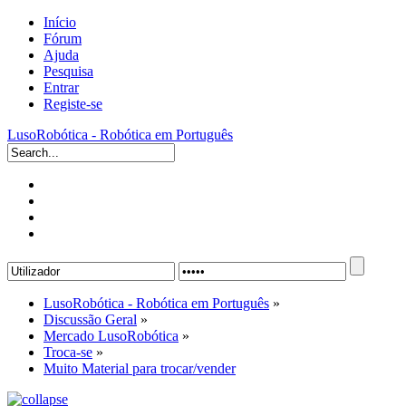
Início
Fórum
Ajuda
Pesquisa
Entrar
Registe-se
LusoRobótica - Robótica em Português
LusoRobótica - Robótica em Português
»
Discussão Geral
»
Mercado LusoRobótica
»
Troca-se
»
Muito Material para trocar/vender