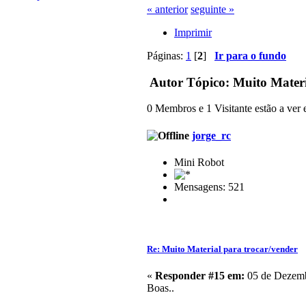
« anterior
seguinte »
Imprimir
Páginas:
1
[
2
]
Ir para o fundo
Autor
Tópico: Muito Materi
0 Membros e 1 Visitante estão a ver e
jorge_rc
Mini Robot
Mensagens: 521
Re: Muito Material para trocar/vender
«
Responder #15 em:
05 de Dezemb
Boas..