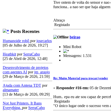
Tive ontem de volta do sensor e nao 
funciona.. a nao ser que haja alguem
Abraço
Registado
Posts Recentes
beirao
Humanoide robô
por
josecarlos
[05 de Julho de 2026, 19:27]
Mini Robot
Heathkit
por
SerraCabo
Mensagens: 1.531
[25 de Abril de 2026, 12:48]
Desenvolvimento de projetos
com agentes AI
por
jm_araujo
[29 de Março de 2026, 21:59]
Re: Muito Material para trocar/vender
Ajuda com Antena TDT
por
«
Responder #16 em:
05 de Dezemb
almamater
[13 de Março de 2026, 09:29]
Hum.. epa eu ate sou capaz de perceb
Registado
Not Just Printers. It Bans
"O único lugar onde o sucesso vem an
Everything.
por
SerraCabo