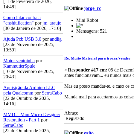
[11 de Fevereiro de 2026,
14:48]
jorge_rc
Como lutar contra a
Mini Robot
"enshitification"
por
jm_araujo
[30 de Janeiro de 2026, 17:10]
Mensagens: 521
Ajuda Pcb USB 3.0
por
andlig
[23 de Novembro de 2025,
19:59]
Re: Muito Material para trocar/vender
Motor ventoinha
por
KammutierSpule
«
Responder #17 em:
05 de Dezemb
[10 de Novembro de 2025,
antes funcionavam... eu nunca mais o
20:43]
Mas eu posso mandar-te, e caso os co
Aquisição da Arduino LLC
pela Qualcomm
por
SerraCabo
Manda mail para acertarmos as coisas
[22 de Outubro de 2025,
14:16]
Abraço
MMD-1 Mini Micro Designer
Registado
Restoration - Part 1
por
SerraCabo
[22 de Outubro de 2025,
egito