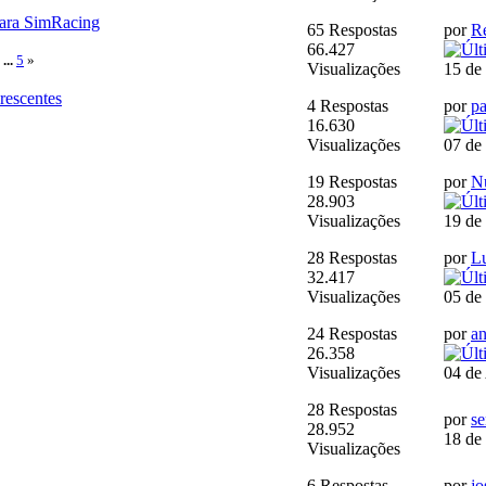
para SimRacing
65 Respostas
por
Re
66.427
...
5
»
Visualizações
15 de
orescentes
4 Respostas
por
pa
16.630
Visualizações
07 de
19 Respostas
por
N
28.903
Visualizações
19 de
28 Respostas
por
L
32.417
Visualizações
05 de
24 Respostas
por
a
26.358
Visualizações
04 de
28 Respostas
por
se
28.952
18 de
Visualizações
6 Respostas
por
jo