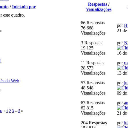
Respostas
/
unto
/
Iniciado por
Visualizações
r este quadro.
66 Respostas
por
H
76.668
21 de
»
Visualizações
3 Respostas
por
N
19.125
Visualizações
16 de
l
11 Respostas
por
r
28.573
Visualizações
13 de
vés da Web
53 Respostas
por
jm
48.548
»
Visualizações
09 de
63 Respostas
por
an
62.815
ho
«
1
2
3
...
5
»
Visualizações
21 de
204 Respostas
por
lu
154.814