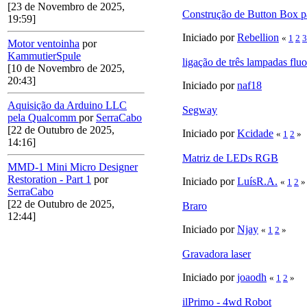
[23 de Novembro de 2025,
Construção de Button Box 
19:59]
Iniciado por
Rebellion
«
1
2
3
Motor ventoinha
por
KammutierSpule
ligação de três lampadas flu
[10 de Novembro de 2025,
20:43]
Iniciado por
naf18
Aquisição da Arduino LLC
Segway
pela Qualcomm
por
SerraCabo
[22 de Outubro de 2025,
Iniciado por
Kcidade
«
1
2
»
14:16]
Matriz de LEDs RGB
MMD-1 Mini Micro Designer
Restoration - Part 1
por
Iniciado por
LuísR.A.
«
1
2
»
SerraCabo
[22 de Outubro de 2025,
Braro
12:44]
Iniciado por
Njay
«
1
2
»
Gravadora laser
Iniciado por
joaodh
«
1
2
»
ilPrimo - 4wd Robot