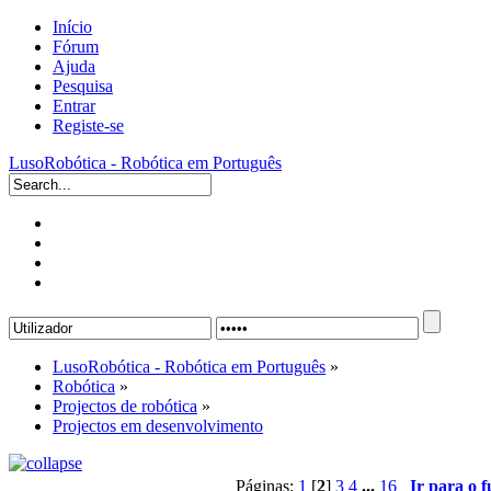
Início
Fórum
Ajuda
Pesquisa
Entrar
Registe-se
LusoRobótica - Robótica em Português
LusoRobótica - Robótica em Português
»
Robótica
»
Projectos de robótica
»
Projectos em desenvolvimento
Páginas:
1
[
2
]
3
4
...
16
Ir para o 