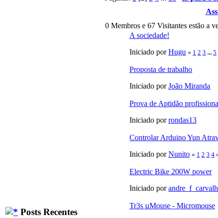
Ass
0 Membros e 67 Visitantes estão a ve
A sociedade!
Iniciado por
Hugu
«
1
2
3
...
5
Proposta de trabalho
Iniciado por
João Miranda
Prova de Aptidão profissiona
Iniciado por
rondas13
Controlar Arduino Yun Atra
Iniciado por
Nunito
«
1
2
3
4
Electric Bike 200W power
Iniciado por
andre_f_carval
Tr3s µMouse - Micromouse
Posts Recentes