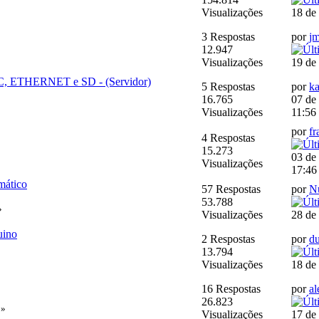
»
Visualizações
18 de
3 Respostas
por
jm
12.947
Visualizações
19 de
, ETHERNET e SD - (Servidor)
5 Respostas
por
ka
16.765
07 de
Visualizações
11:56
por
fr
4 Respostas
15.273
03 de
Visualizações
17:46
mático
57 Respostas
por
N
53.788
»
Visualizações
28 de
uino
2 Respostas
por
d
13.794
Visualizações
18 de
16 Respostas
por
al
26.823
»
Visualizações
17 de