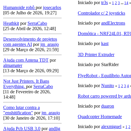
Iniciado por
tr3s
«
1
2
3
...
14
Humanoide robô
por
josecarlos
[05 de Julho de 2026, 19:27]
Controlador c/ 2 joysticks
Iniciado por
andElectrons
Heathkit
por
SerraCabo
[25 de Abril de 2026, 12:48]
Domótica - NRF24L01, RTC
Desenvolvimento de projetos
Iniciado por
kast
com agentes AI
por
jm_araujo
[29 de Março de 2026, 21:59]
3D Printer Extruder
Ajuda com Antena TDT
por
Iniciado por StarRider
almamater
[13 de Março de 2026, 09:29]
FlyeRobot - Equilíbrio Auto
Not Just Printers. It Bans
Iniciado por
Nunito
«
1
2
3
4
Everything.
por
SerraCabo
[11 de Fevereiro de 2026,
Robot carro powered by ard
14:48]
Iniciado por
duaron
Como lutar contra a
"enshitification"
por
jm_araujo
Quadcopter Homemade
[30 de Janeiro de 2026, 17:10]
Iniciado por
alexmiguel
«
1
2
Ajuda Pcb USB 3.0
por
andlig