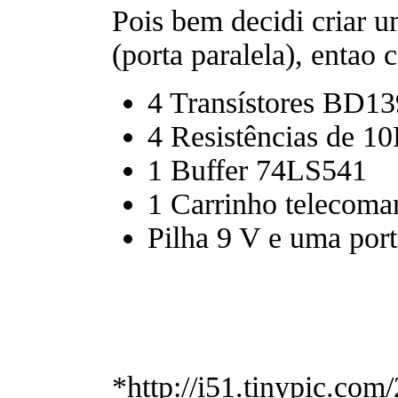
Pois bem decidi criar 
(porta paralela), entao 
4 Transístores BD13
4 Resistências de 1
1 Buffer 74LS541
1 Carrinho telecom
Pilha 9 V e uma por
*http://i51.tinypic.co