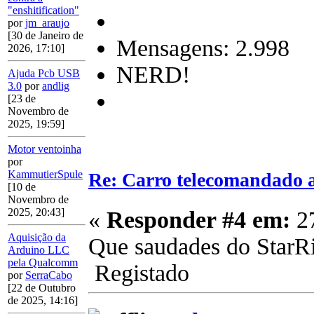
"enshitification"
por
jm_araujo
[30 de Janeiro de
Mensagens: 2.998
2026, 17:10]
NERD!
Ajuda Pcb USB
3.0
por
andlig
[23 de
Novembro de
2025, 19:59]
Motor ventoinha
por
KammutierSpule
Re: Carro telecomandado 
[10 de
Novembro de
2025, 20:43]
«
Responder #4 em:
27
Aquisição da
Que saudades do StarRid
Arduino LLC
pela Qualcomm
Registado
por
SerraCabo
[22 de Outubro
de 2025, 14:16]