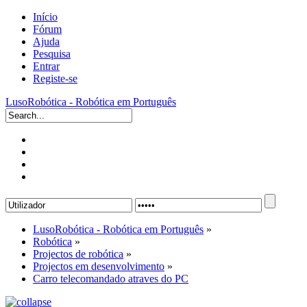
Início
Fórum
Ajuda
Pesquisa
Entrar
Registe-se
LusoRobótica - Robótica em Português
LusoRobótica - Robótica em Português
»
Robótica
»
Projectos de robótica
»
Projectos em desenvolvimento
»
Carro telecomandado atraves do PC