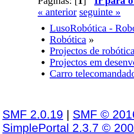
Páginas: [
1
]
Ir para o
« anterior
seguinte »
LusoRobótica - Rob
Robótica
»
Projectos de robótic
Projectos em desenv
Carro telecomandado
SMF 2.0.19
|
SMF © 201
SimplePortal 2.3.7 © 20