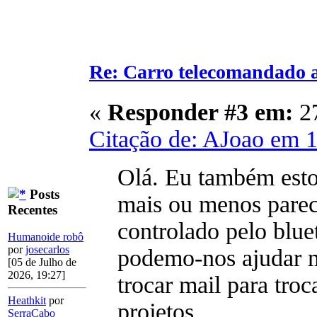
Re: Carro telecomandado 
«
Responder #3 em:
27
Citação de: AJoao em 1
Olá. Eu também esto
Posts
mais ou menos parec
Recentes
controlado pelo blue
Humanoide robô
por
josecarlos
podemo-nos ajudar 
[05 de Julho de
2026, 19:27]
trocar mail para tro
Heathkit
por
projetos.
SerraCabo