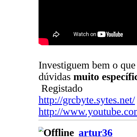
Investiguem bem o que 
dúvidas
muito específi
Registado
http://grcbyte.sytes.net/
http://www.youtube.co
artur36