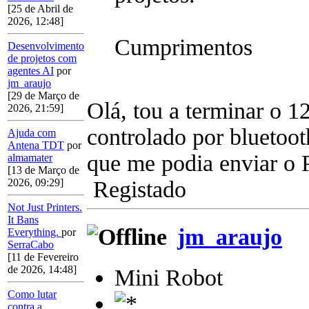
[25 de Abril de
2026, 12:48]
Cumprimentos
Desenvolvimento
de projetos com
agentes AI
por
jm_araujo
[29 de Março de
Olá, tou a terminar o 1
2026, 21:59]
controlado por bluetoot
Ajuda com
Antena TDT
por
que me podia enviar o 
almamater
[13 de Março de
Registado
2026, 09:29]
Not Just Printers.
It Bans
jm_araujo
Everything.
por
SerraCabo
[11 de Fevereiro
de 2026, 14:48]
Mini Robot
Como lutar
contra a