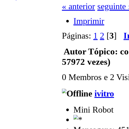
« anterior
seguinte 
Imprimir
Páginas:
1
2
[
3
]
I
Autor
Tópico: c
57972 vezes)
0 Membros e 2 Visit
ivitro
Mini Robot