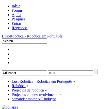
Início
Fórum
Ajuda
Pesquisa
Entrar
Registe-se
LusoRobótica - Robótica em Português
LusoRobótica - Robótica em Português
»
Robótica
»
Projectos de robótica
»
Projectos em desenvolvimento
»
comandar motor AC indução