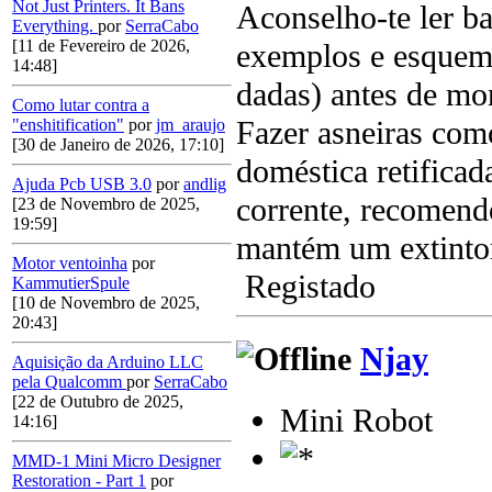
Not Just Printers. It Bans
Aconselho-te ler ba
Everything.
por
SerraCabo
[11 de Fevereiro de 2026,
exemplos e esquema
14:48]
dadas) antes de mon
Como lutar contra a
Fazer asneiras com
"enshitification"
por
jm_araujo
[30 de Janeiro de 2026, 17:10]
doméstica retificad
Ajuda Pcb USB 3.0
por
andlig
corrente, recomendo
[23 de Novembro de 2025,
19:59]
mantém um extintor 
Motor ventoinha
por
Registado
KammutierSpule
[10 de Novembro de 2025,
20:43]
Njay
Aquisição da Arduino LLC
pela Qualcomm
por
SerraCabo
[22 de Outubro de 2025,
Mini Robot
14:16]
MMD-1 Mini Micro Designer
Restoration - Part 1
por