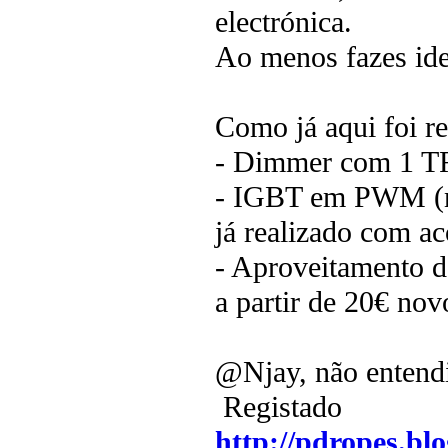
electrónica.
Ao menos fazes id
Como já aqui foi re
- Dimmer com 1 TR
- IGBT em PWM (não
já realizado com ac
- Aproveitamento 
a partir de 20€ nov
@Njay, não entendi
Registado
http://pdropes.blo