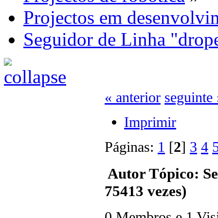
Projectos em desenvolvi
Seguidor de Linha "drop
« anterior
seguinte 
Imprimir
Páginas:
1
[
2
]
3
4
Autor
Tópico: Se
75413 vezes)
0 Membros e 1 Visit