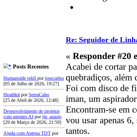
Re: Seguidor de Linh
«
Responder #20 
Acabei de cortar p
Posts Recentes
quebradiços, além d
Humanoide robô
por
josecarlos
[05 de Julho de 2026, 19:27]
Foi com disco de fi
Heathkit
por
SerraCabo
íman, um aspirador
[25 de Abril de 2026, 12:48]
Encontram-se em co
Desenvolvimento de projetos
com agentes AI
por
jm_araujo
vou usar apenas 6,
[29 de Março de 2026, 21:59]
tantos.
Ajuda com Antena TDT
por