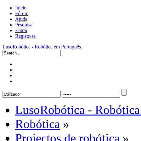
Início
Fórum
Ajuda
Pesquisa
Entrar
Registe-se
LusoRobótica - Robótica em Português
LusoRobótica - Robótica
Robótica
»
Projectos de robótica
»