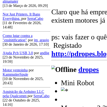
almamater
[13 de Março de 2026, 09:29]
Claro que há empr
Not Just Printers. It Bans
existem motores já
Everything.
por
SerraCabo
[11 de Fevereiro de 2026,
14:48]
ps: vais fazer o qu
Como lutar contra a
"enshitification"
por
jm_araujo
Registado
[30 de Janeiro de 2026, 17:10]
http://pdropes.blo
Ajuda Pcb USB 3.0
por
andlig
[23 de Novembro de 2025,
19:59]
dropes
Motor ventoinha
por
KammutierSpule
[10 de Novembro de 2025,
Mini Robot
20:43]
Aquisição da Arduino LLC
pela Qualcomm
por
SerraCabo
[22 de Outubro de 2025,
14:16]