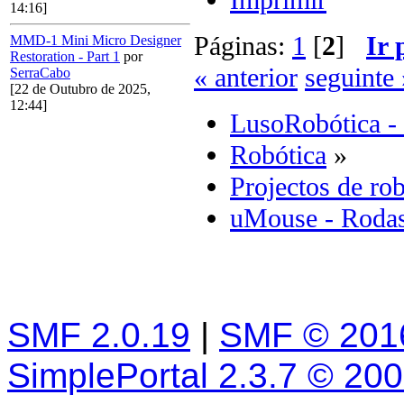
Imprimir
14:16]
Páginas:
1
[
2
]
Ir 
MMD-1 Mini Micro Designer
Restoration - Part 1
por
« anterior
seguinte 
SerraCabo
[22 de Outubro de 2025,
12:44]
LusoRobótica -
Robótica
»
Projectos de rob
uMouse - Roda
SMF 2.0.19
|
SMF © 201
SimplePortal 2.3.7 © 20