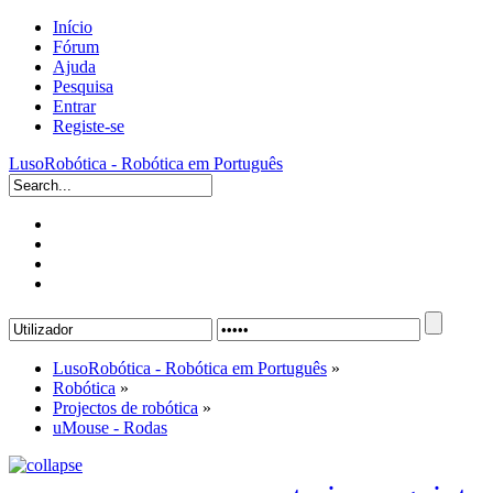
Início
Fórum
Ajuda
Pesquisa
Entrar
Registe-se
LusoRobótica - Robótica em Português
LusoRobótica - Robótica em Português
»
Robótica
»
Projectos de robótica
»
uMouse - Rodas