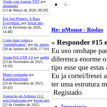
Ajuda com Antena TDT
por
almamater
[13 de Março de 2026, 09:29]
Not Just Printers. It Bans
Everything.
por
SerraCabo
[11 de Fevereiro de 2026,
Re: uMouse - Rodas
14:48]
«
Responder #15 
Como lutar contra a
"enshitification"
por
jm_araujo
Eu uso onshape par
[30 de Janeiro de 2026, 17:10]
diferenca enorme o
Ajuda Pcb USB 3.0
por
andlig
[23 de Novembro de 2025,
tipo esse que estas 
19:59]
Eu ja cortei/fresei
Motor ventoinha
por
KammutierSpule
ter uma estrutura m
[10 de Novembro de 2025,
20:43]
Registado
Aquisição da Arduino LLC
pela Qualcomm
por
SerraCabo
[22 de Outubro de 2025,