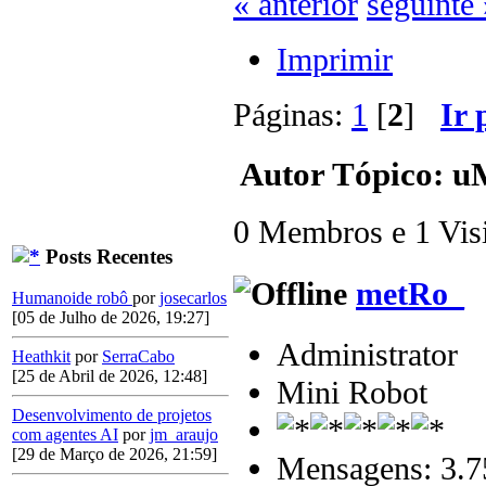
« anterior
seguinte 
Imprimir
Páginas:
1
[
2
]
Ir 
Autor
Tópico: uM
0 Membros e 1 Visit
Posts Recentes
metRo_
Humanoide robô
por
josecarlos
[05 de Julho de 2026, 19:27]
Administrator
Heathkit
por
SerraCabo
[25 de Abril de 2026, 12:48]
Mini Robot
Desenvolvimento de projetos
com agentes AI
por
jm_araujo
[29 de Março de 2026, 21:59]
Mensagens: 3.7