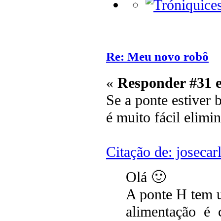
Re: Meu novo robô
«
Responder #31 
Se a ponte estiver
é muito fácil elimi
Citação de: joseca
Olá 🙂
A ponte H tem 
alimentação é c