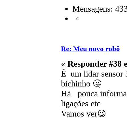
Mensagens: 43
Re: Meu novo robô
«
Responder #38 
É um lidar sensor 
bichinho 🤔
Há pouca informaçã
ligações etc
Vamos ver😉