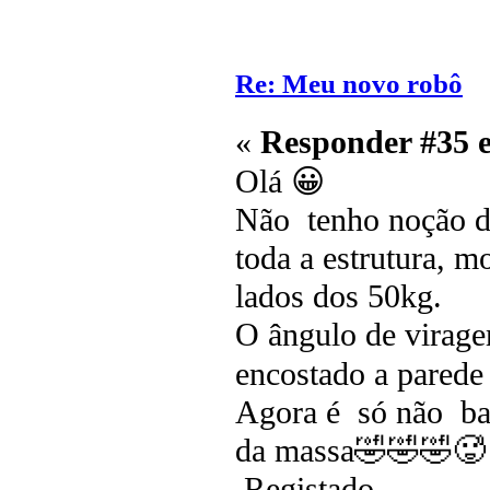
Re: Meu novo robô
«
Responder #35 
Olá 😀
Não tenho noção do
toda a estrutura, m
lados dos 50kg.
O ângulo de virage
encostado a parede
Agora é só não bat
da massa🤣🤣🤣🥵
Registado