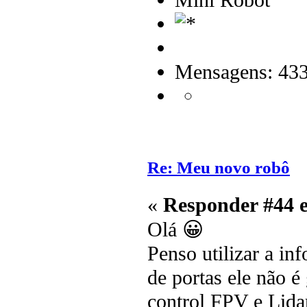
Mini Robot
Mensagens: 43
Re: Meu novo robô
«
Responder #44 
Olá 😀
Penso utilizar a in
de portas ele não é
control FPV e Lidar