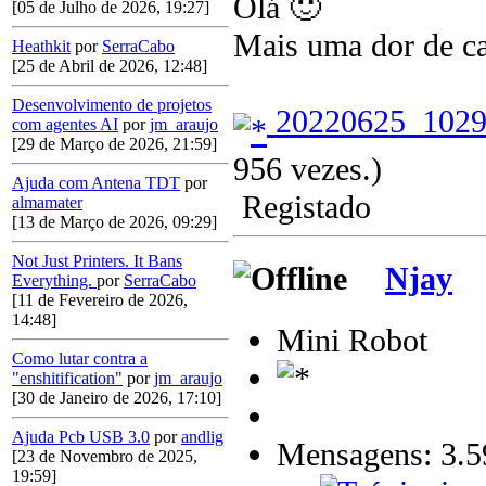
Olá 🙂
[05 de Julho de 2026, 19:27]
Mais uma dor de c
Heathkit
por
SerraCabo
[25 de Abril de 2026, 12:48]
Desenvolvimento de projetos
20220625_1029
com agentes AI
por
jm_araujo
[29 de Março de 2026, 21:59]
956 vezes.)
Ajuda com Antena TDT
por
Registado
almamater
[13 de Março de 2026, 09:29]
Not Just Printers. It Bans
Njay
Everything.
por
SerraCabo
[11 de Fevereiro de 2026,
14:48]
Mini Robot
Como lutar contra a
"enshitification"
por
jm_araujo
[30 de Janeiro de 2026, 17:10]
Ajuda Pcb USB 3.0
por
andlig
Mensagens: 3.5
[23 de Novembro de 2025,
19:59]