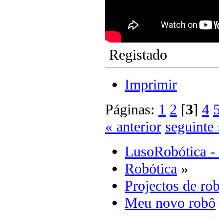
Registado
Imprimir
Páginas:
1
2
[
3
]
4
« anterior
seguinte 
LusoRobótica -
Robótica
»
Projectos de rob
Meu novo robô