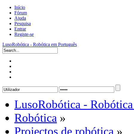
Início
Fórum
Ajuda
Pesquisa
Entrar
Registe-se
LusoRobótica - Robótica em Português
LusoRobótica - Robótica
Robótica
»
Projectos de robótica
»