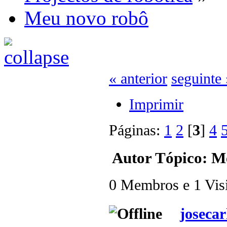
Meu novo robô
« anterior
seguinte 
Imprimir
Páginas:
1
2
[
3
]
4
Autor
Tópico: Me
0 Membros e 1 Visit
josecar