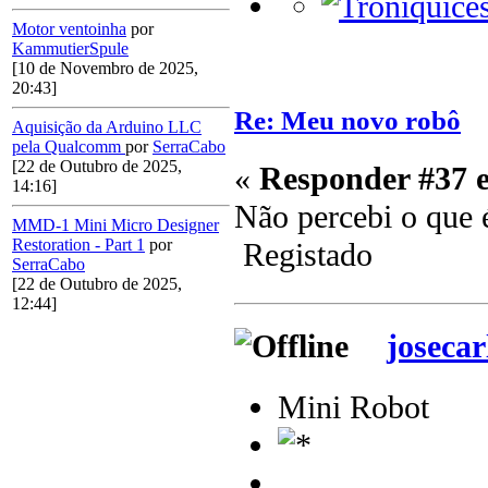
Motor ventoinha
por
KammutierSpule
[10 de Novembro de 2025,
20:43]
Re: Meu novo robô
Aquisição da Arduino LLC
pela Qualcomm
por
SerraCabo
[22 de Outubro de 2025,
«
Responder #37 
14:16]
Não percebi o que é
MMD-1 Mini Micro Designer
Restoration - Part 1
por
Registado
SerraCabo
[22 de Outubro de 2025,
12:44]
josecar
Mini Robot