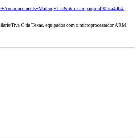
ourse+Announcements+Mailing+List&utm_campaign=4905ca4db4-
tellaris/Tiva C da Texas, equipados com o microprocessador ARM