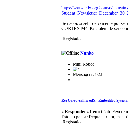
https://www.edx.org/course/utaus
Student_Newsletter_December_3
Se não aconselho vivamente por ser 
CORTEX M4. Para alem de ser compl
Registado
Nunito
Mini Robot
Mensagens: 923
Re: Curso online edX - Embedded System
«
Responder #1 em:
05 de Fevereir
Estou a pensar frequentar um, mas nã
Registado