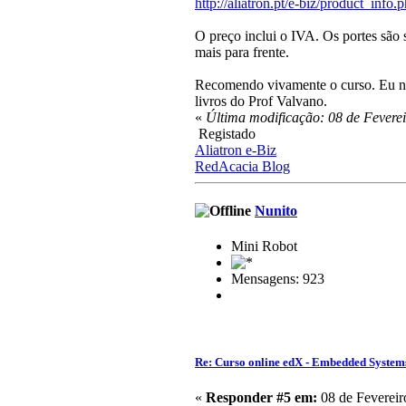
http://aliatron.pt/e-biz/product_info
O preço inclui o IVA. Os portes são
mais para frente.
Recomendo vivamente o curso. Eu não
livros do Prof Valvano.
«
Última modificação: 08 de Fevere
Registado
Aliatron e-Biz
RedAcacia Blog
Nunito
Mini Robot
Mensagens: 923
Re: Curso online edX - Embedded System
«
Responder #5 em:
08 de Fevereir