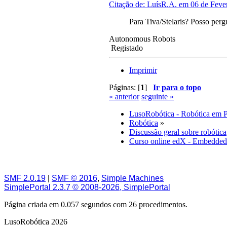
Citação de: LuísR.A. em 06 de Fever
Para Tiva/Stelaris? Posso per
Autonomous Robots
Registado
Imprimir
Páginas: [
1
]
Ir para o topo
« anterior
seguinte »
LusoRobótica - Robótica em 
Robótica
»
Discussão geral sobre robótica
Curso online edX - Embedded
SMF 2.0.19
|
SMF © 2016
,
Simple Machines
SimplePortal 2.3.7 © 2008-2026, SimplePortal
Página criada em 0.057 segundos com 26 procedimentos.
LusoRobótica 2026