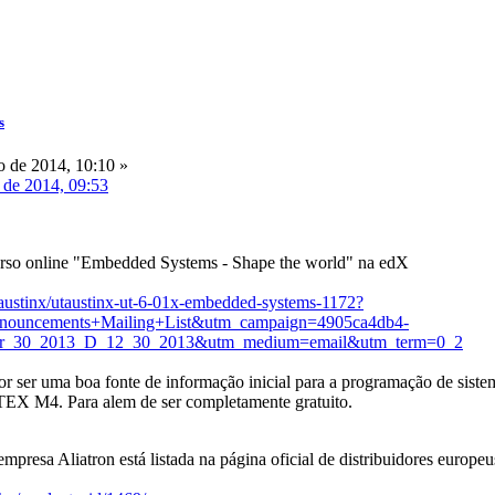
s
o de 2014, 10:10 »
 de 2014, 09:53
urso online "Embedded Systems - Shape the world" na edX
taustinx/utaustinx-ut-6-01x-embedded-systems-1172?
ouncements+Mailing+List&utm_campaign=4905ca4db4-
ber_30_2013_D_12_30_2013&utm_medium=email&utm_term=0_2
r ser uma boa fonte de informação inicial para a programação de siste
 M4. Para alem de ser completamente gratuito.
mpresa Aliatron está listada na página oficial de distribuidores europeu