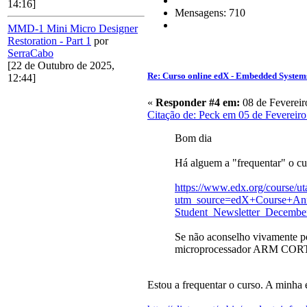
14:16]
Mensagens: 710
MMD-1 Mini Micro Designer
Restoration - Part 1
por
SerraCabo
[22 de Outubro de 2025,
Re: Curso online edX - Embedded System
12:44]
«
Responder #4 em:
08 de Fevereir
Citação de: Peck em 05 de Fevereiro
Bom dia
Há alguem a "frequentar" o c
https://www.edx.org/course/u
utm_source=edX+Course+Ann
Student_Newsletter_Decem
Se não aconselho vivamente po
microprocessador ARM CORTEX
Estou a frequentar o curso. A minha e