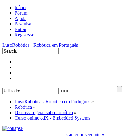
Início
Fórum
Ajuda
Pesquisa
Entrar
Registe-se
LusoRobótica - Robótica em Português
LusoRobótica - Robótica em Português
»
Robótica
»
Discussão geral sobre robótica
»
Curso online edX - Embedded Systems
« anterior
seguinte »