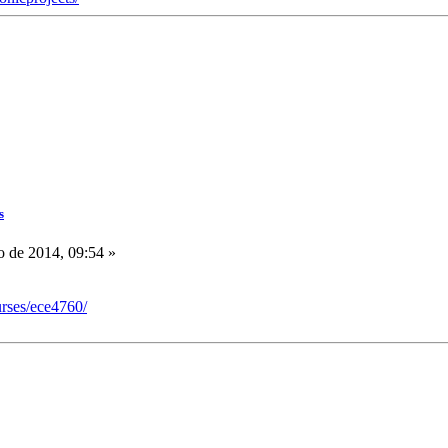
s
o de 2014, 09:54 »
urses/ece4760/