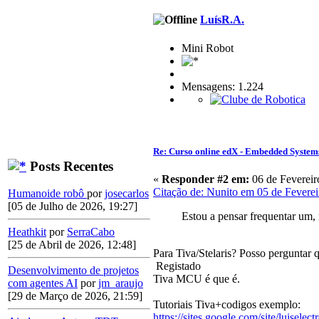
LuísR.A.
Mini Robot
Mensagens: 1.224
Re: Curso online edX - Embedded System
Posts Recentes
«
Responder #2 em:
06 de Fevereir
Citação de: Nunito em 05 de Feverei
Humanoide robô
por
josecarlos
[05 de Julho de 2026, 19:27]
Estou a pensar frequentar um, 
Heathkit
por
SerraCabo
[25 de Abril de 2026, 12:48]
Para Tiva/Stelaris? Posso perguntar 
Registado
Desenvolvimento de projetos
Tiva MCU é que é.
com agentes AI
por
jm_araujo
[29 de Março de 2026, 21:59]
Tutoriais Tiva+codigos exemplo:
https://sites.google.com/site/luiselect