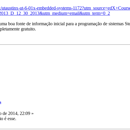
tinx/utaustinx-ut-6-01x-embedded-systems-1172?utm_source=edX+C
0_2013_D_12_30_2013&utm_medium=email&utm_term=0_2
uma boa fonte de informação inicial para a programação de sistemas S
etamente gratuito.
s
o de 2014, 22:09 »
o é esse.