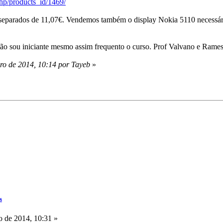
.php/products_id/1469/
 separados de 11,07€. Vendemos também o display Nokia 5110 necessári
 sou iniciante mesmo assim frequento o curso. Prof Valvano e Ramesh
iro de 2014, 10:14 por Tayeb
»
s
o de 2014, 10:31 »