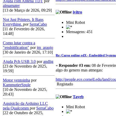
Ajuda com Antena TDT
por
almamater
[13 de Março de 2026, 09:29]
ivitro
Not Just Printers. It Bans
Mini Robot
Everything.
por
SerraCabo
[11 de Fevereiro de 2026,
Mensagens: 451
14:48]
Como lutar contra a
"enshitification"
por
jm_araujo
[30 de Janeiro de 2026, 17:10]
Re: Curso online edX - Embedded System
Ajuda Pcb USB 3.0
por
andlig
«
Responder #3 em:
08 de Fevereir
[23 de Novembro de 2025,
algo do genero mas atmegas:
19:59]
http://people.ece.cornell.edu/land/co
Motor ventoinha
por
Registado
KammutierSpule
[10 de Novembro de 2025,
20:43]
Tayeb
Aquisição da Arduino LLC
Mini Robot
pela Qualcomm
por
SerraCabo
[22 de Outubro de 2025,