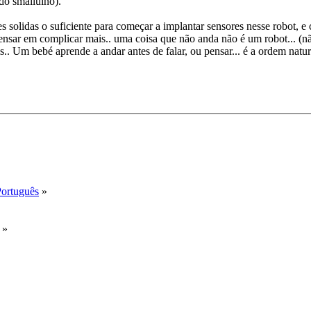
 do smalluino).
s solidas o suficiente para começar a implantar sensores nesse robot, e
pensar em complicar mais.. uma coisa que não anda não é um robot... (n
is.. Um bebé aprende a andar antes de falar, ou pensar... é a ordem natur
Português
»
»