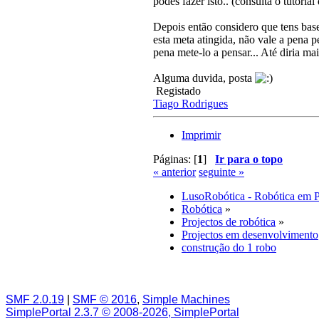
podes fazer isto.. (consulta o tutorial
Depois então considero que tens base
esta meta atingida, não vale a pena 
pena mete-lo a pensar... Até diria ma
Alguma duvida, posta
Registado
Tiago Rodrigues
Imprimir
Páginas: [
1
]
Ir para o topo
« anterior
seguinte »
LusoRobótica - Robótica em 
Robótica
»
Projectos de robótica
»
Projectos em desenvolvimento
construção do 1 robo
SMF 2.0.19
|
SMF © 2016
,
Simple Machines
SimplePortal 2.3.7 © 2008-2026, SimplePortal