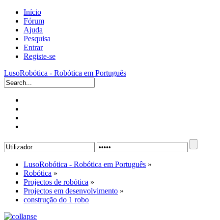
Início
Fórum
Ajuda
Pesquisa
Entrar
Registe-se
LusoRobótica - Robótica em Português
LusoRobótica - Robótica em Português
»
Robótica
»
Projectos de robótica
»
Projectos em desenvolvimento
»
construção do 1 robo