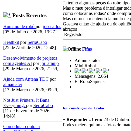
Ja tenho algumas peças do robo tipo 
Mas o meu problema é interligar tud
como colocar as rodas? onde comprar 
Posts Recentes
Mas como eu n entendo la muito de p
Gostava entao de ajuda ou de opiniõe
Humanoide robô
por
josecarlos
abraços
[05 de Julho de 2026, 19:27]
Registado
Heathkit
por
SerraCabo
[25 de Abril de 2026, 12:48]
Fifas
Desenvolvimento de projetos
Administrator
com agentes AI
por
jm_araujo
Mini Robot
[29 de Março de 2026, 21:59]
Mensagens: 2.064
Ajuda com Antena TDT
por
El RoboSapiens
almamater
[13 de Março de 2026, 09:29]
Not Just Printers. It Bans
Everything.
por
SerraCabo
Re: construção do 1 robo
[11 de Fevereiro de 2026,
14:48]
«
Responder #1 em:
23 de Outubro 
Podes meter aqui umas fotos do mater
Como lutar contra a