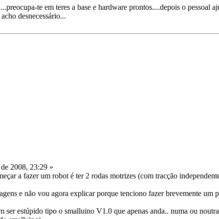
..preocupa-te em teres a base e hardware prontos....depois o pessoal 
acho desnecessário...
de 2008, 23:29 »
çar a fazer um robot é ter 2 rodas motrizes (com tracção independente
agens e não vou agora explicar porque tenciono fazer brevemente um po
 ser estúpido tipo o smalluino V1.0 que apenas anda.. numa ou noutra 