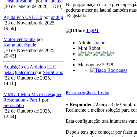
"enshitification"
por
jm_araujo
Na programação não te preocupes já..
[30 de Janeiro de 2026, 17:10]
poderás meter na lateral também mas 
Registado
Ajuda Pcb USB 3.0
por
andlig
[23 de Novembro de 2025,
19:59]
TigPT
Motor ventoinha
por
Administrator
KammutierSpule
Mini Robot
[10 de Novembro de 2025,
20:43]
Mensagens: 5.378
Aquisição da Arduino LLC
pela Qualcomm
por
SerraCabo
[22 de Outubro de 2025,
14:16]
Re: construção do 1 robo
MMD-1 Mini Micro Designer
Restoration - Part 1
por
«
Responder #2 em:
23 de Outubro 
SerraCabo
Realmente a melhor solução para come
[22 de Outubro de 2025,
12:44]
Esta configuração traz inúmeras vant
Depois tens que começar por fazer um