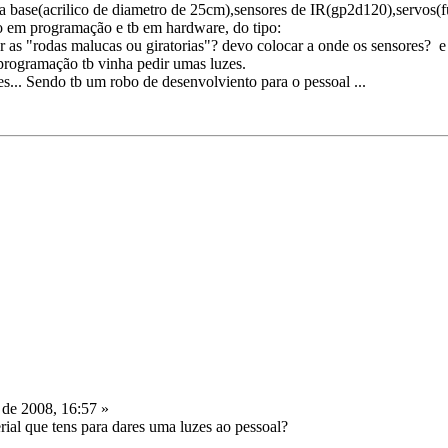
a base(acrilico de diametro de 25cm),sensores de IR(gp2d120),servos(f
o em programação e tb em hardware, do tipo:
as "rodas malucas ou giratorias"? devo colocar a onde os sensores? e 
rogramação tb vinha pedir umas luzes.
s... Sendo tb um robo de desenvolviento para o pessoal ...
de 2008, 16:57 »
ial que tens para dares uma luzes ao pessoal?